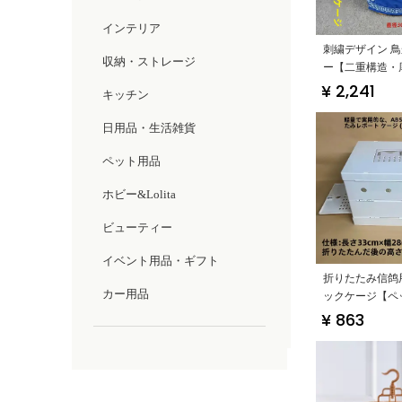
インテリア
刺繍デザイン 
収納・ストレージ
ー【二重構造・
性・保温性】
¥ 2,241
キッチン
日用品・生活雑貨
ペット用品
ホビー&Lolita
ビューティー
イベント用品・ギフト
折りたたみ信鸽
カー用品
ックケージ【ペ
ち運び便利・オ
¥ 863