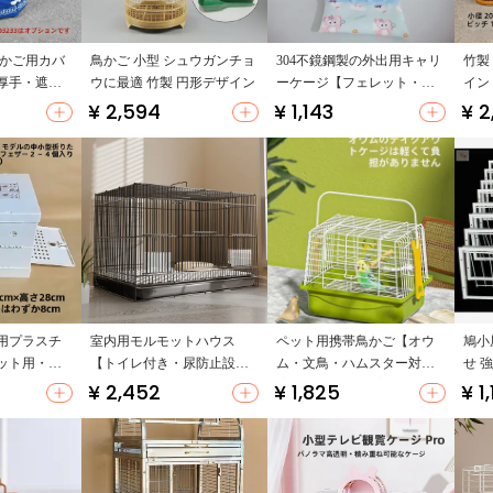
鳥かご用カバ
鳥かご 小型 シュウガンチョ
304不鏡鋼製の外出用キャリ
竹製
厚手・遮光
ウに最適 竹製 円形デザイン
ーケージ【フェレット・リ
イン
ス・オウム対応】
¥ 2,594
¥ 1,143
¥ 2
用プラスチ
室内用モルモットハウス
ペット用携帯鳥かご【オウ
鳩小
ット用・持
【トイレ付き・尿防止設
ム・文鳥・ハムスター対
せ 
ウム用】
計】
応・手提げタイプ】
レー
¥ 2,452
¥ 1,825
¥ 1