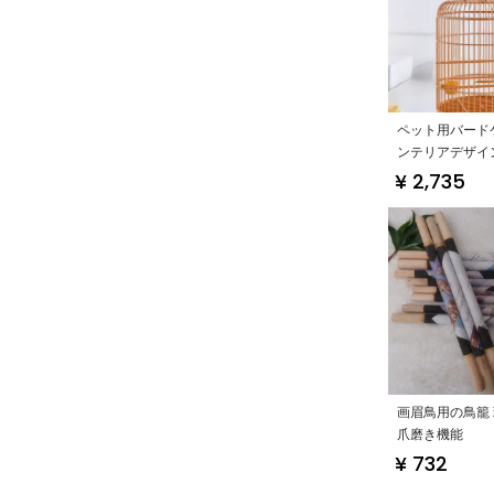
ペット用バード
ンテリアデザイ
用・コンパクト
¥ 2,735
ア付き】
画眉鳥用の鳥籠
爪磨き機能
¥ 732