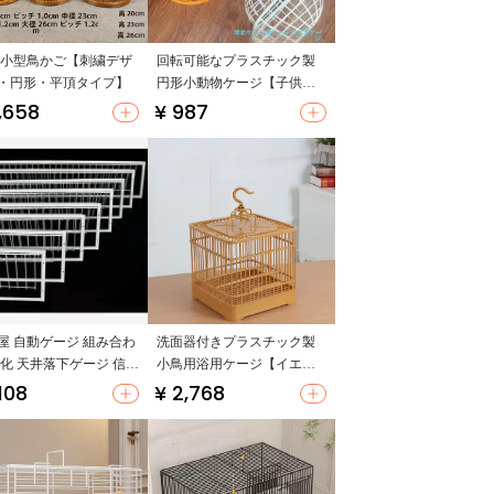
 小型鳥かご【刺繍デザ
回転可能なプラスチック製
・円形・平頂タイプ】
円形小動物ケージ【子供
用・丸型・通気性】
,658
¥ 987
屋 自動ゲージ 組み合わ
洗面器付きプラスチック製
強化 天井落下ゲージ 信鳩
小鳥用浴用ケージ【イエロ
ス鳩 用
ーハウンド・スズメ用・ア
,108
¥ 2,768
クセサリー付き】