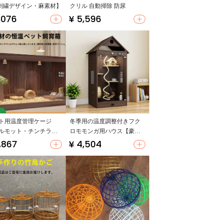
刺繍デザイン・麻素材】
クリル 自動掃除 防尿
,076
¥ 5,596
ト用温度管理ケージ
冬季用の温度調整付きフク
ルモット・チンチラ・
ロモモンガ用ハウス【豪華
スター用・通気性良
デザイン・脱出防止】
,867
¥ 4,504