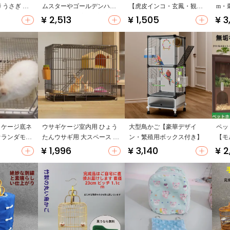
 うさぎ 飼
ムスターやゴールデンハム
【虎皮インコ・玄鳳・観賞
m・
ギの巣
スター用・温度管理対応】
用・広々スペース】
¥ 2,513
¥ 1,505
¥ 3
 ケージ底ネ
ウサギケージ室内用 ひょう
大型鳥かご【豪華デザイ
ペッ
オランダモル
たんウサギ用 大スペース 高
ン・繁殖用ボックス付き】
【モ
 ペット
品質
ハム
¥ 1,996
¥ 3,140
¥ 2
好】