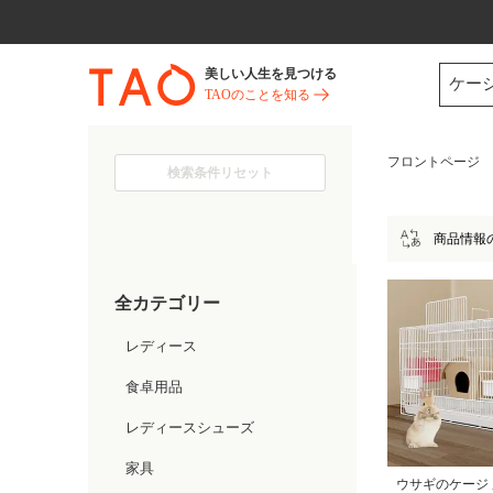
今だけ! 最大65％OFF! |ファ
美しい人生を見つける
ケー
TAOのことを知る
フロントページ
検索条件リセット
商品情報
全カテゴリー
レディース
食卓用品
レディースシューズ
家具
ウサギのケージ 