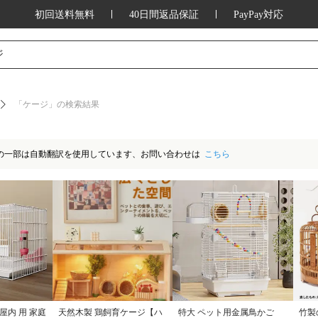
初回送料無料
40日間返品保証
PayPay対応
ッション、家庭用品、キッチン用品、アウ
ジ
「ケージ」の検索結果
の一部は自動翻訳を使用しています、お問い合わせは
こちら
屋内 用 家庭
天然木製 鶏飼育ケージ【ハ
特大 ペット用金属鳥かご
竹製