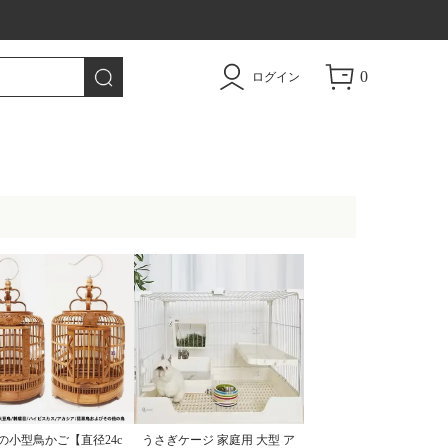
トドア用品|TAO
0
ログイン
の小型鳥かご【直径24c
うさぎケージ 家庭用 大型 ア