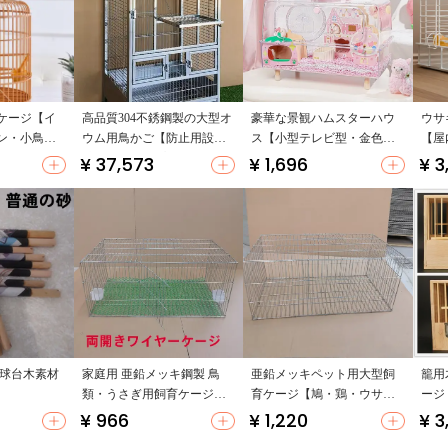
ケージ【イ
高品質304不銹鋼製の大型オ
豪華な景観ハムスターハウ
ウサ
ン・小鳥
ウム用鳥かご【防止用設
ス【小型テレビ型・金色の
【屋
サイズ・ド
計・頑丈タイプ】
リス用・ペット用品】
ン・
¥ 37,573
¥ 1,696
¥ 3
 球台木素材
家庭用 亜鉛メッキ鋼製 鳥
亜鉛メッキペット用大型飼
籠用
類・うさぎ用飼育ケージ
育ケージ【鳩・鶏・ウサ
ージ
【鳩・クウガン・鶏・ウサ
ギ・鳥・うずら用・鉄製】
キデ
¥ 966
¥ 1,220
¥ 3
ギ対応】