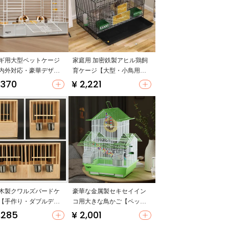
ギ用大型ペットケージ
家庭用 加密鉄製アヒル鶏飼
内外対応・豪華デザイ
育ケージ【大型・小鳥用・
防尿機能付き】
アヒル・カモ・うずら対
,370
¥ 2,221
応】
木製クワルズバードケ
豪華な金属製セキセイイン
【手作り・ダブルデッ
コ用大きな鳥かご【ペット
ザイン・輸送用】
用・家庭用・モダンデザイ
,285
¥ 2,001
ン】