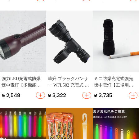
【工場・ガソリンス
照射】
タンド用・防爆証明
書付き】
強力LED充電式防爆
華升 ブラックパンサ
ミニ防爆充電式強光
懐中電灯【多機能・
ー WFL502 充電式 防
懐中電灯【工場用・
明るい照明・遠距離
爆懐中電灯【超高輝
コンパクトデザイ
¥ 2,548
¥ 3,322
¥ 3,735
照射】
度・証明書付き・工
ン】
場・ガソリンスタン
ド用】