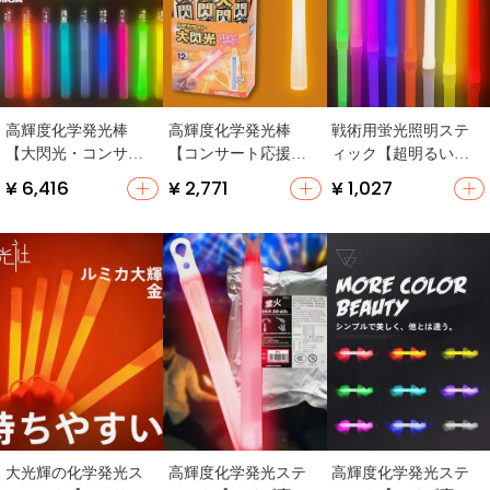
高輝度化学発光棒
高輝度化学発光棒
戦術用蛍光照明ステ
【大閃光・コンサー
【コンサート応援
ィック【超明るい・
ト応援用】
用・クラシックデザ
アウトドア用・緊急
¥ 6,416
¥ 2,771
¥ 1,027
イン】
救援道具】
大光輝の化学発光ス
高輝度化学発光ステ
高輝度化学発光ステ