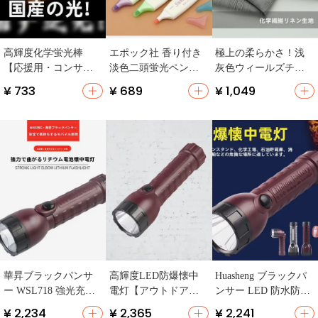
高輝度化学蛍光棒
エポック社 香り付き
極上の柔らかさ！浅
【応援用・コンサー
淡色二頭蛍光ペン
灰色ウィールズチェ
ト・ライブ・打CAL
【学生向け・スウィ
ックデザインの化繊
¥ 733
¥ 689
¥ 1,049
L】
ートタピルデザイ
麻布地【スーツパン
ン】
ツ用】
華昇ブラックパンサ
高輝度LED防爆懐中
Huasheng ブラックパ
ー WSL718 強光充電
電灯【アウトドア・
ンサー LED 防水防爆
防水防爆懐中電灯
キャンプ用・長距離
懐中電灯
¥ 2,234
¥ 2,365
¥ 2,241