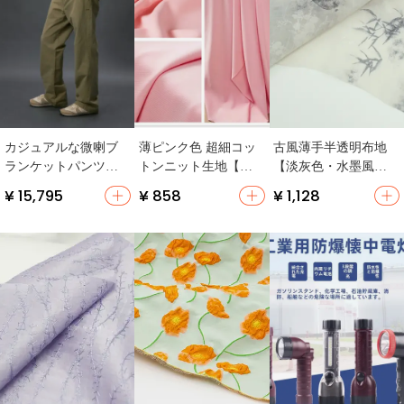
カジュアルな微喇ブ
薄ピンク色 超細コッ
古風薄手半透明布地
ランケットパンツ
トンニット生地【ポ
【淡灰色・水墨風竹
【着心地抜群・グリ
リエステル混・四方
葉柄・化繊テンサル
¥ 15,795
¥ 858
¥ 1,128
ーン・ネイビー・軽
向ストレッチ・スカ
製・和服用】
量】（セットアップ
ート用】
対応）