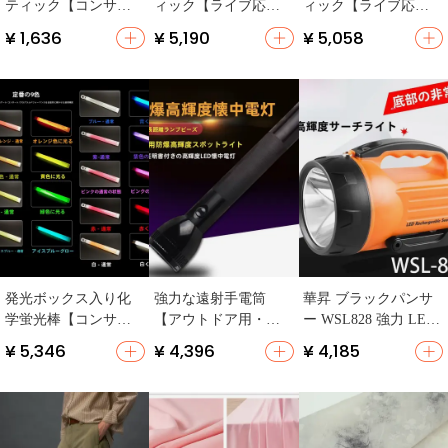
ティック【コンサー
ィック【ライブ応援
ィック【ライブ応援
ト応援用】
用・多用途・カラー
用・アートイベント
¥ 1,636
¥ 5,190
¥ 5,058
バリエーション】
に最適】
発光ボックス入り化
強力な遠射手電筒
華昇 ブラックパンサ
学蛍光棒【コンサー
【アウトドア用・パ
ー WSL828 強力 LED
ト・応援用】
トロール・安全対
懐中電灯【10W・防爆
¥ 5,346
¥ 4,396
¥ 4,185
策】
設計・持ち運び可
能】