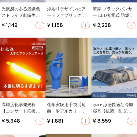
光沢感のある浅紫色
浮彫りデザインのア
華昇 ブラックパンサ
ストライプ刺繍生地
ートファブリック
ー LED充電式 防爆懐
【緻密なデザイン・
【浅緑色・オレン
中電灯【非常用・工
¥ 1,149
¥ 1,158
¥ 2,238
漢服・旗袍用】
ジ・旗袍バッグ用】
場・油田用】
高輝度化学発光棒
化学実験用手袋【耐
grace 涼感快適な冷却
【コンサート応援
酸・耐アルカリ・軽
寝具【抗菌・防ダ
用・大閃光・ARCデ
量・使い捨て】
ニ・機械洗濯可能・
¥ 5,948
¥ 1,881
¥ 8,559
ザイン】
夏用】