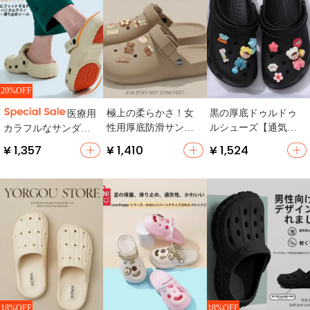
20%OFF
極上の柔らかさ！女
黒の厚底ドゥルドゥ
医療用
性用厚底防滑サンダ
ルシューズ【通気
カラフルなサンダル
ル【オフィス用・包
性・防臭・EVA素材・
【夏用・防滑・防
¥ 1,357
¥ 1,410
¥ 1,524
頭・夏用】
包頭】
臭・男女兼用】
18%OFF
18%OFF