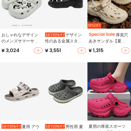
18%OFF
おしゃれなデザイン
デザイン
厚底穴
のメンズサマーサン
性のある金属スタッ
あきサンダル【夏
ダル【通気性・軽
ズ付きバレエシュー
用・男性・防滑・抗
¥ 3,024
¥ 3,551
¥ 1,315
量・カジュアルシュ
ズ【厚底・ユニセッ
臭・ビーチ用】
ーズ】
クス・清潔感】
夏用の厚底スポーツ
夏用 アウ
男性用 夏