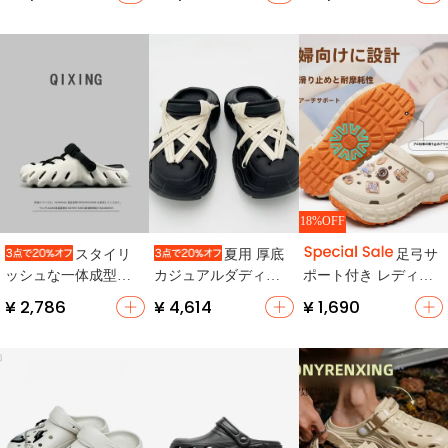
防滑・耐摩耗】
気性デザイン・ビー
釣り用】
チ向け】
18%OFF
スタイリ
夏用 厚底
足弓サ
ッシュな一体成型の
カジュアルダディシ
ポート付き レディー
メンズ防滑サンダル
ューズ【男女兼用・
ス 穴あきサンダル
¥ 2,786
¥ 4,614
¥ 1,690
【防振・音が静か】
防滑・通気性】
【夏用・滑り止め・
厚底・妊婦対応】