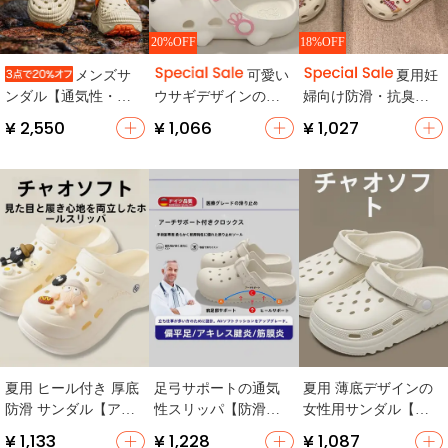
20%OFF
18%OFF
メンズサ
可愛い
夏用妊
ンダル【通気性・防
ウサギデザインの穴
婦向け防滑・抗臭ビ
滑・アウトドア用・
あきサンダル【夏
ーチサンダル【足弓
¥ 2,550
¥ 1,066
¥ 1,027
夏季用】
用・防滑・防臭・オ
サポート・通気性抜
ープントゥ】
群】（セットアップ
対応）
夏用 ヒール付き 厚底
足弓サポートの通気
夏用 薄底デザインの
防滑 サンダル【アウ
性スリッパ【防滑・
女性用サンダル【防
トドア・女性用・包
防臭・夏用・男女兼
滑・ビーチ用・つま
¥ 1,133
¥ 1,228
¥ 1,087