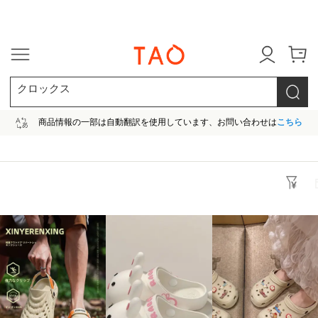
今だけ! 最大65％OFF! |ファ
クロックス
商品情報の一部は自動翻訳を使用しています、お問い合わせは
こちら