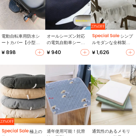
23%OFF
電動自転車用防水シ
オールシーズン対応
シンプ
ートカバー【小型電
の電気自動車シート
ルモダンな全棉製チ
動車用・四季対応・
クッションカバー、
ェアクッション【レ
¥ 898
¥ 940
¥ 1,626
厚手】
日焼け防止、断熱。
ースエッジ・オフィ
ス用・タタミ用・ラ
イトラグジュアリ
ー】
23%OFF
通年使用可能！抗滑
通気性のあるメモリ
極上の