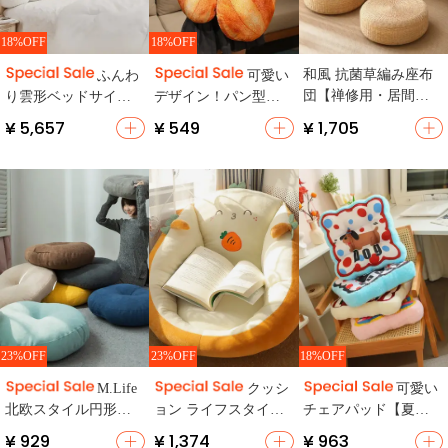
18%OFF
18%OFF
和風 抗菌草編み座布
ふんわ
可愛い
団【禅修用・居間
り雲形ベッドサイド
デザイン！パン型ふ
用・畳対応】
クッション【クリー
わふわ抱き枕【寝
¥ 5,657
¥ 549
¥ 1,705
ム色・ソフト素材・
具・ユニセックス・
和室対応】
ギフトに最適】
23%OFF
23%OFF
18%OFF
クッション人気NO.4
M.Life
クッシ
可愛い
北欧スタイル円形ク
ョン ライフスタイル
チェアパッド【夏
ッション【コットン
用途 タタミ 素材ソフ
用・クッション・オ
¥ 929
¥ 1,374
¥ 963