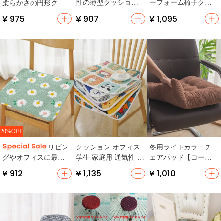
性の薄型クッション
ーフォーム椅子クッ
柔らかさの円形クッ
【デザインチェア
ション【滑り止め・
ション【防滑・冬
¥ 975
¥ 907
¥ 1,095
用・オフィス・カフ
オフィス用・四季対
用・厚手・学生用】
ェ用】
応】
20%OFF
クッション オフィス
冬用ライトカラーチ
リビン
学生 家庭用 通気性 薄
ェアパッド【コーデ
グやオフィスに最適
型
ュロイ・オフィス・
な座布団【快適・四
¥ 912
¥ 1,135
¥ 1,010
学生用・ソファおよ
季通用・椅子用】
び畳用】