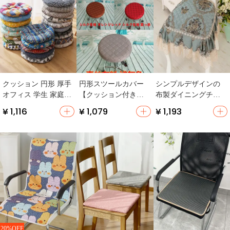
クッション 円形 厚手
円形スツールカバー
シンプルデザインの
オフィス 学生 家庭用
【クッション付き・
布製ダイニングチェ
柔らかい
シンプルデザイン】
アクッション【防
¥ 1,116
¥ 1,079
¥ 1,193
（セットアップ対
滑・オールシーズン
応）
対応】
20%OFF