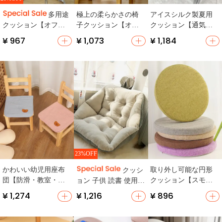
極上の柔らかさの椅
アイスシルク製夏用
多用途
子クッション【オフ
クッション【通気
クッション【オフィ
ィス用・冬用・高反
性・オフィスチェ
ス用・座り心地向
¥ 967
¥ 1,073
¥ 1,184
発】
ア・車用・抗滑性・
上・背もたれ一体
座席マット】
型・通年使用可】
23%OFF
かわいい幼児用座布
取り外し可能な円形
クッシ
団【防滑・教室・椅
クッション【スモー
ョン 子供 読書 使用シ
子用】
ルスツール・防滑・
ーン タタミスタイル
¥ 1,274
¥ 1,216
¥ 896
ヒモ付き】
素材 快適 デザイン