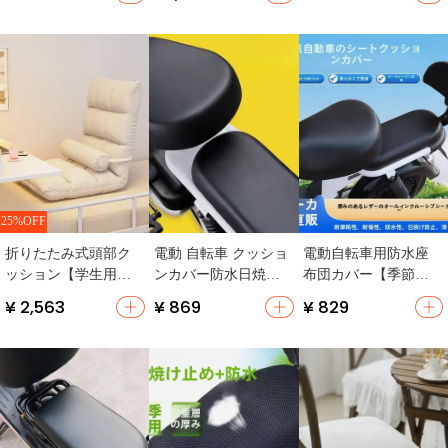
リネン・厚手・バル
トクッション 冬
フィスや教室用】
コニーや窓際用】
25%OFF
クッション人気NO.2
折りたたみ式頭部ク
電動 自転車 クッショ
電動自転車用防水座
ッション【学生用・
ンカバー防水日焼け
布団カバー【季節問
腰部サポート・タタ
止め
わず使用可・クッシ
¥ 2,563
¥ 869
¥ 829
ミ用】
ョン性向上】