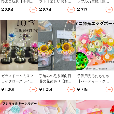
ひよこ玩具【子供
フト【楽しいおもち
ラフル万華鏡【親子
用・園児向け・ギフ
ゃ・小学生対応】
遊び・幼稚園ギフ
¥ 884
¥ 874
¥ 717
ト】
ト】
ガラスドーム入りフ
手編みの毛糸製向日
子供用光るおもちゃ
ェイクローズライト
葵の花筒飾り【贈り
【パーティー・クリ
【バレンタイン・ギ
物・教師向け】
エイティブギフト・
¥ 1,261
¥ 1,051
¥ 718
フト・インテリア装
誕生日プレゼント】
飾用】