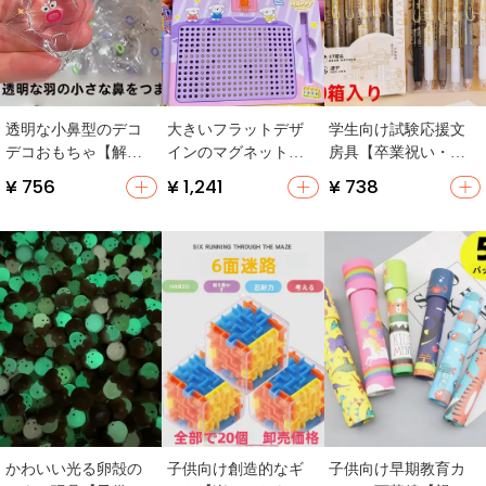
透明な小鼻型のデコ
大きいフラットデザ
学生向け試験応援文
デコおもちゃ【解
インのマグネットお
房具【卒業祝い・小
消・学生向け・誕生
もちゃ【運動デザイ
学生・中高生用・贈
¥ 756
¥ 1,241
¥ 738
日ギフト】
ン・キーホルダー付
り物】
き・かわいいペット
デザイン】
かわいい光る卵殻の
子供向け創造的なギ
子供向け早期教育カ