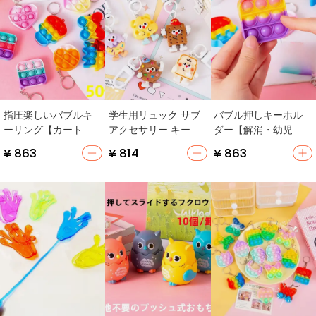
指圧楽しいバブルキ
学生用リュック サブ
バブル押しキーホル
ーリング【カートゥ
アクセサリー キーホ
ダー【解消・幼児・
ーンデザイン・解
ルダー【クッキー
小学生向け・ギフト
¥ 863
¥ 814
¥ 863
消・子供向けおもち
型・おしゃれ・贈り
用】
ゃ】
物】