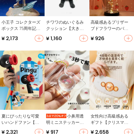
小王子 コレクターズ
チワワのぬいぐるみ
高級感あるプリザー
ボックス 75周年記念
クッション【大きい
ブドフラワーのバラ
フィギュア【限定モ
サイズ・女の子への
ブーケ【母の日・誕
¥ 2,173
¥ 1,160
¥ 926
デル・贈り物用】
誕生日プレゼント】
生日・ギフト用】
夏にぴったりな可愛
女性向け高級感ある
小鼻用透
いハンドファン【卒
ギフト【クリスマ
明ミニステッカー
業祝い・実用的】
ス・バレンタインデ
【手作り・安全・子
¥ 2,321
¥ 917
¥ 2,658