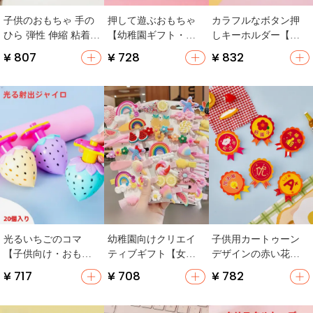
子供のおもちゃ 手の
押して遊ぶおもちゃ
カラフルなボタン押
ひら 弾性 伸縮 粘着性
【幼稚園ギフト・子
しキーホルダー【子
小さなお土産 幼稚園
供向け・素早く戻る
供用・解消・アウト
¥ 807
¥ 728
¥ 832
学生
おもちゃ】
ドア向け】
光るいちごのコマ
幼稚園向けクリエイ
子供用カートゥーン
【子供向け・おもち
ティブギフト【女児
デザインの赤い花バ
ゃ・おみやげ用】
向け・誕生日プレゼ
ッジ【園児向け・開
¥ 717
¥ 708
¥ 782
ント・実用的】
学祝・小学生用ギフ
ト】