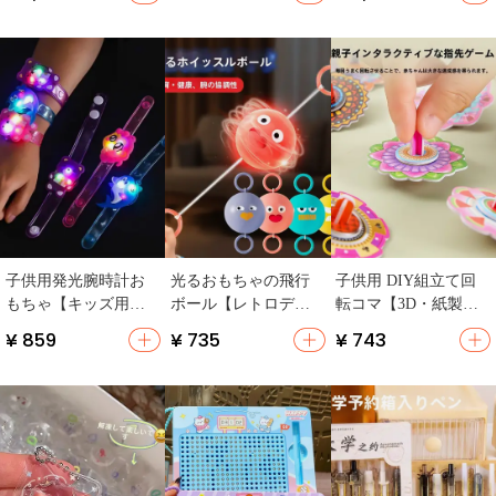
ー・誕生日用・実用
供向け・誕生日プレ
的】
ゼント】
子供用発光腕時計お
光るおもちゃの飛行
子供用 DIY組立て回
もちゃ【キッズ用・
ボール【レトロデザ
転コマ【3D・紙製・
光るブレスレット・
イン・解消・幼稚園
フォーム立体パズ
¥ 859
¥ 735
¥ 743
幼稚園プレゼント】
向けプレゼント】
ル・幼稚園用ギフ
ト・学生賞品】