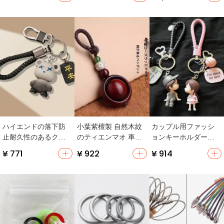
ンに付けられるデザ
用・バッグチャー
風・スポーツパンツ
イン】
ム・クールな車用】
用・カラビナタイ
プ】
ハイエンドの落下防
小葉紫檀製 自然木紋
カップル用ファッシ
止耐久性のあるクマ
のティエンマオ 車用
ョンキーホルダー
の男性と女性のキー
キーホルダー
【可愛らしいデザイ
¥ 771
¥ 922
¥ 914
ホルダー
ン・創意キャラクタ
ー・セット】