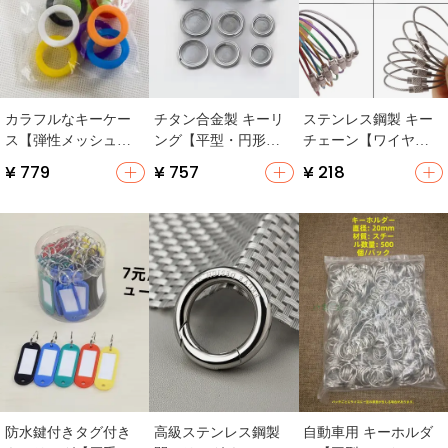
カラフルなキーケー
チタン合金製 キーリ
ステンレス鋼製 キー
ス【弾性メッシュデ
ング【平型・円形・
チェーン【ワイヤー
ザイン・多色・キー
厚みのあるデザイ
リング・小型収納プ
¥ 779
¥ 757
¥ 218
識別用】
ン】
レート付き・紛失防
止】
防水鍵付きタグ付き
高級ステンレス鋼製
自動車用 キーホルダ