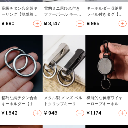
高級チタン合金製キ
雪豹ミニ尾ひれ付き
キーホルダー収納用
ーリング【簡単着
ファーボール キーホ
ラベル付きタグ【賃
脱・自動車用・耐久
ルダー【可愛いアク
貸物件用・プラスチ
¥ 990
¥ 3,147
¥ 995
性あり】
セサリー・バッグチ
ック製】
ャーム】
精巧な純チタン合金
メタル製 メンズ ベル
機能的な伸縮ワイヤ
キーホルダー【手作
トクリップキーリン
ーロープキーホルダ
りポリッシュ・316ス
グ【クリエイティブ
ー【防盗・落下防
¥ 1,542
¥ 948
¥ 1,174
テンレススチール・
デザイン・車の鍵
止】
男女兼用】
用】