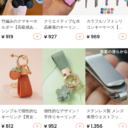
竹編みのクマキーホ
クリエイティブな水
カラフルソフトシリ
ルダー【高級感ある
晶麻雀のキーリング
コンキーケース【弾
デザイン・車用・女
【男性用・ウエスト
性・識別用・シリコ
¥ 919
¥ 927
¥ 969
性用】
吊り下げ式・車用装
ン製】
飾】
シンプルで個性的な
個性的なデザイン！
ステンレス製 メンズ
キーリング【男女兼
手作りキーリング付
車用ウエストフック
用・自動車用・カバ
きストラップ【女性
キーリング【中国
¥ 812
¥ 952
¥ 1,356