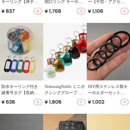
キーリング【厚手・
開口リング キーホル
ー【平型・アクセサ
番号札・収納用】
ダーアクセサリー【D
リー・様々なデザイ
¥ 837
¥ 1,768
¥ 1,106
IY装飾用】
ン】
防水キーリング付き
NoboxingNolife ミニボ
DIY用ステンレス製キ
鍵番号タグ【収納
クシンググローブ キ
ーホルダーセット
用・厚手・ホテル
ーホルダー【車用ア
【大・小リング・カ
¥ 638
¥ 1,808
¥ 1,002
用】
クセサリー】
ーボンスチール製】