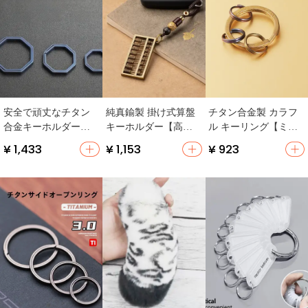
安全で頑丈なチタン
純真鍮製 掛け式算盤
チタン合金製 カラフ
合金キーホルダー
キーホルダー【高級
ル キーリング【ミニ
【金属製・青焼き仕
感あるデザイン・男
サイズ・持ち運び便
¥ 1,433
¥ 1,153
¥ 923
上げ・円形】
女兼用】
利・バッグ用】