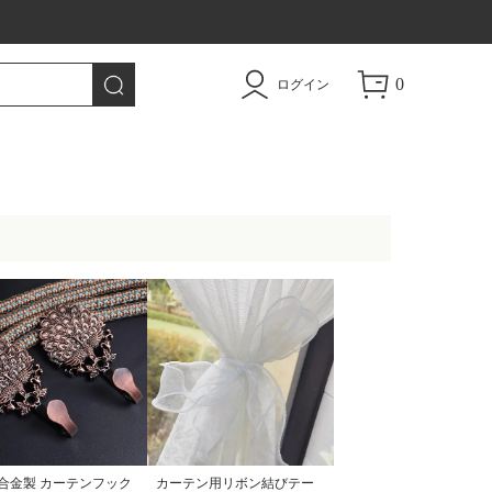
トドア用品|TAO
0
ログイン
合金製 カーテンフック
カーテン用リボン結びテー