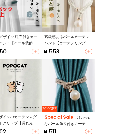
デザイン 磁石付きカー
高級感あるパールカーテン
バンド【パール装飾・
バンド【カーテンリング
付け不要・収納用】
用・装飾アクセサリー・穴
650
¥ 553
あけ不要】（セットアップ
対応）
20%OFF
ザインのカーテンマグ
おしゃれ
トクリップ【漏れ光防
なパール飾り付きカーテン
穴あけ不要・取り外し
602
¥ 511
バンド【軽やかな収納用・
】
束ねるためのロープ・カー