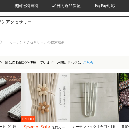
初回送料無料
40日間返品保証
PayPay対応
ッション、家庭用品、キッチン用品、アウ
テンアクセサリー
「カーテンアクセサリー」の検索結果
の一部は自動翻訳を使用しています、お問い合わせは
こちら
18%OFF
ート【付属
カーテンフック【布用・4爪
亜鉛
花柄カー