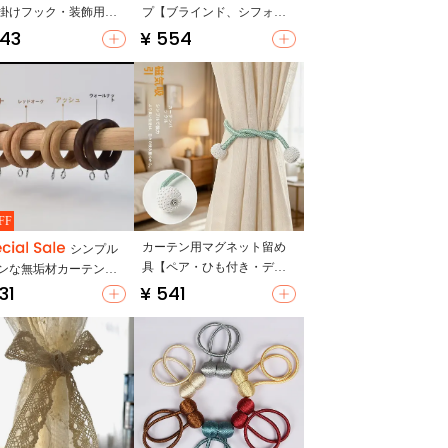
掛けフック・装飾用・
プ【ブラインド、シフォン
トフック】
カーテン用・蝶結び・装飾
543
¥ 554
用】
FF
カーテン用マグネット留め
シンプル
具【ペア・ひも付き・デザ
ンな無垢材カーテンロ
インパール】（セットアッ
31
¥ 541
用木製リング【静音・
プ対応）
施設向けアクセサリ