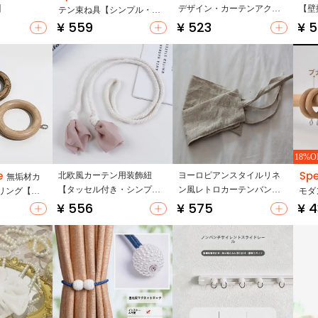
】
デザイン・カーテンアクセ
【壁
テン束ね具【シンプル・柔
サリー】（セットアップ対
コー
¥ 559
¥ 523
¥ 
軟・かわいいデザイン】
応）
18%O
北欧風カーテン用装飾紐
ヨーロピアンスタイルリネ
無垢材カ
【タッセル付き・シンプル
ン風レトロカーテンバンド
リング【ロ
モダ
デザイン】
【カーテンアクセサリー】
¥ 556
¥ 575
¥ 4
用・木製】
ッド
宿泊
ー】