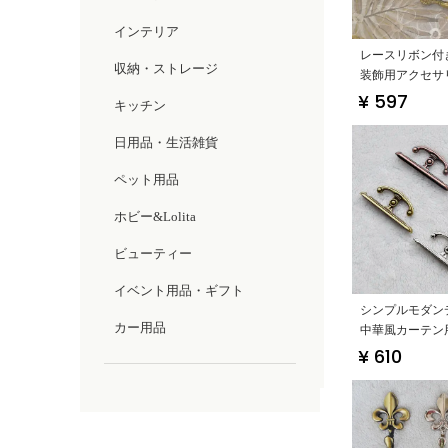
インテリア
レースリボン付
収納・ストレージ
装飾用アクセサ
風・結び紐・花
¥ 597
キッチン
日用品・生活雑貨
ペット用品
ホビー&Lolita
ビューティー
イベント用品・ギフト
シンプルモダン
カー用品
中華風カーテン
【レース付き・
¥ 610
ンド・装飾用】
ップ対応）