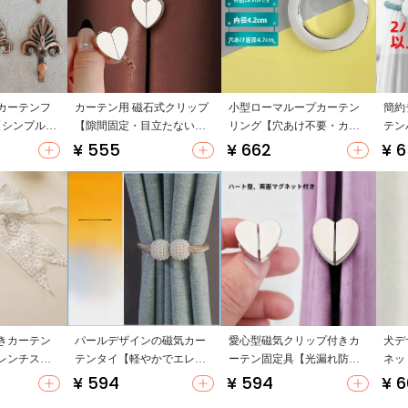
カーテンフ
カーテン用 磁石式クリップ
小型ローマループカーテン
簡約
【シンプルデ
【隙間固定・目立たないデ
リング【穴あけ不要・カー
テン
ック】
ザイン】
テンアクセサリー】
取り
¥ 555
¥ 662
¥ 
きカーテン
パールデザインの磁気カー
愛心型磁気クリップ付きカ
犬デ
レンチスタ
テンタイ【軽やかでエレガ
ーテン固定具【光漏れ防
ネッ
・軽量】
ント・吸着式・調整可能】
止・多機能タイプ】
止・
¥ 594
¥ 594
¥ 
可能