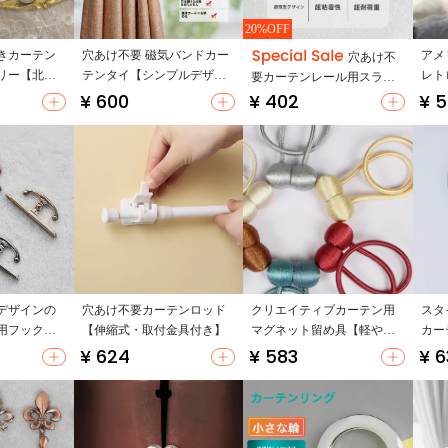
20%OFF
きカーテン
穴あけ不要 磁気バンドカー
アメ
穴あけ不
リー【北欧
テンタイ【シンプルデザイ
レト
要カーテンレール用スライ
柄】
ン・リビング用・多用途】
トン
¥ 600
¥ 402
¥ 
ドフック【自粘式・静音・
（セットアップ対応）
マグネット付き】
デザインの
穴あけ不要カーテンロッド
クリエイティブカーテン用
スタ
用フック
【伸縮式・取付金具付き】
マグネット留め具【軽やか
カー
ボール型バ
な装飾アクセサリー・可愛
単・
¥ 624
¥ 583
¥ 6
（セットア
いデザイン】