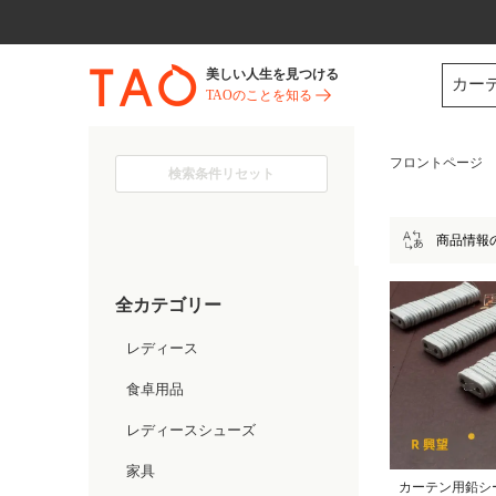
今だけ! 最大65％OFF! |ファ
美しい人生を見つける
カー
TAOのことを知る
フロントページ
検索条件リセット
商品情報
全カテゴリー
レディース
食卓用品
レディースシューズ
家具
カーテン用鉛シ