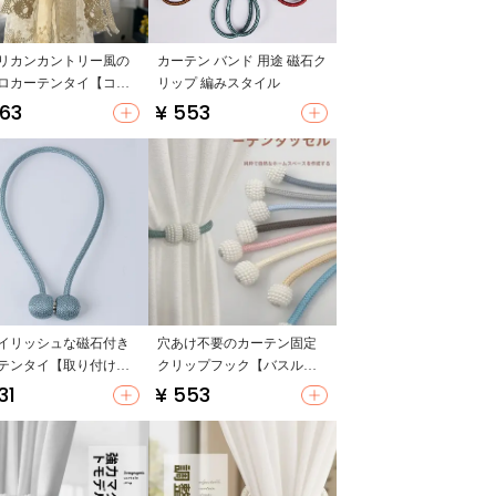
リカンカントリー風の
カーテン バンド 用途 磁石ク
ロカーテンタイ【コッ
リップ 編みスタイル
レース・カーテン用】
563
¥ 553
イリッシュな磁石付き
穴あけ不要のカーテン固定
テンタイ【取り付け簡
クリップフック【バスルー
免打孔・リビング用】
ム・壁掛け・収納に便利】
31
¥ 553