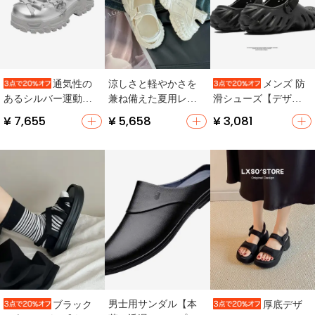
涼しさと軽やかさを
通気性の
メンズ 防
兼ね備えた夏用レデ
あるシルバー運動マ
滑シューズ【デザイ
ィースアクティブシ
リージェンシューズ
ン・ビーチ用・カジ
¥ 7,655
¥ 5,658
¥ 3,081
ューズ【透湿・アウ
【涼感・レディー
ュアル・包頭】
トドア・おしゃれ】
ス・カジュアルスタ
イル】
男士用サンダル【本
ブラック
厚底デザ