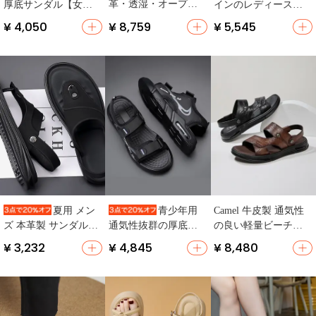
革・透湿・オープン
厚底サンダル【女性
インのレディースス
トゥ・夏用・デザイ
用・ソフトソール・
ポーツサンダル【夏
¥ 4,050
¥ 8,759
¥ 5,545
ン】
カジュアル・ローマ
用・ビーチ・スタイ
スタイル】
ル】（セットアップ
対応）
Camel 牛皮製 通気性
夏用 メン
青少年用
の良い軽量ビーチサ
ズ 本革製 サンダル
通気性抜群の厚底ビ
ンダル【カジュア
【防滑機能付き・ビ
ーチサンダル【エア
¥ 3,232
¥ 4,845
¥ 8,480
ル・夏用・二通りの
ーチ・カジュアルス
クッション・カジュ
履き方可能】
タイル】
アル・夏用】