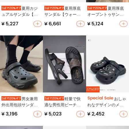
夏用カジ
夏用厚底
夏用厚底
ュアルサンダル【メ
サンダル【ウォータ
オープントゥサンダ
ンズ・厚底・オープ
ープルーフ・カジュ
ル【通気性抜群・カ
¥ 5,227
¥ 6,661
¥ 5,124
ントゥ・ビーチ用】
アル・ドライブ対
ジュアルデザイン・
応・メンズ】
ドライブ用】
22%OFF
男女兼用
軽量で快
おしゃ
外出用包頭サンダル
適な男性用ビーチサ
れなデザインのメン
【夏季・高品質・カ
ンダル【防滑・カジ
ズトングサンダル
¥ 3,196
¥ 5,023
¥ 2,452
ジュアル】
ュアルデザイン・夏
【防水・アウトドア
用】
用・ビーチ用】