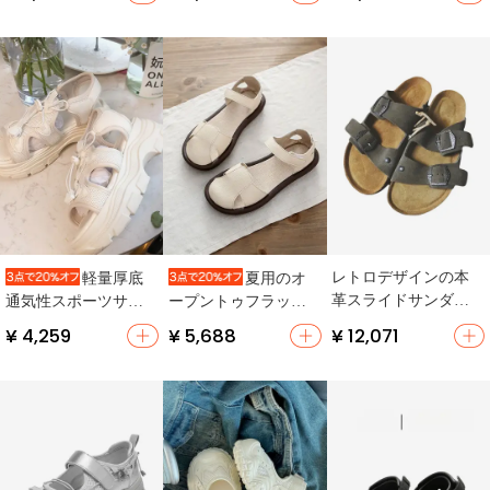
ジックテープ・防滑
魔法のテープ・カジ
ア・カジュアル・ビ
仕様・ビーチ用】
ュアル用・夏向け】
ーチ用】（セットア
ップ対応）
レトロデザインの本
軽量厚底
夏用のオ
革スライドサンダル
通気性スポーツサン
ープントゥフラット
【調整可能・牛革・
ダル【快適・ルーズ
ローマシューズ【極
¥ 4,259
¥ 5,688
¥ 12,071
シルバー金具・コル
フィット・露趾デザ
上の柔らかさ・コッ
ール】
イン】
トンリネン・カジュ
アルデザイン・スカ
ートと合わせやす
い】