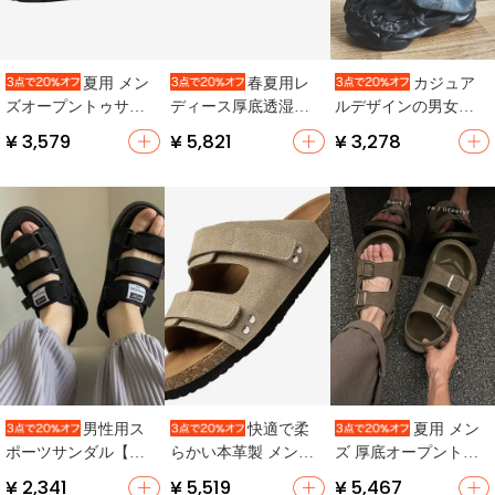
夏用 メン
春夏用レ
カジュア
ズオープントゥサン
ディース厚底透湿ス
ルデザインの男女兼
ダル【厚底・通気
ポーツサンダル【包
用厚底サンダル【防
¥ 3,579
¥ 5,821
¥ 3,278
性・カジュアル・ア
頭・通気性・アウト
滑・通気性・ビーチ
ウトドア・スポーツ
ドア・ウォーターシ
用】
向け】（セットアッ
ューズ】
プ対応）
男性用ス
快適で柔
夏用 メン
ポーツサンダル【カ
らかい本革製 メンズ
ズ 厚底オープントゥ
ジュアル・平底・マ
サンダル【一字型・
サンダル【アウトド
¥ 2,341
¥ 5,519
¥ 5,467