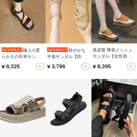
真皮製 厚底メッシュ
極上の柔
軽やかな
サンダル【女性用・
らかさの羊革サンダ
平底サンダル【防
カジュアル・運動
ル【夏用・スリッポ
滑・・コーディネー
¥ 6,325
¥ 3,796
¥ 8,395
靴・ヴィンテージス
ン・フラット】
トしやすい】（セッ
タイル】
トアップ対応）