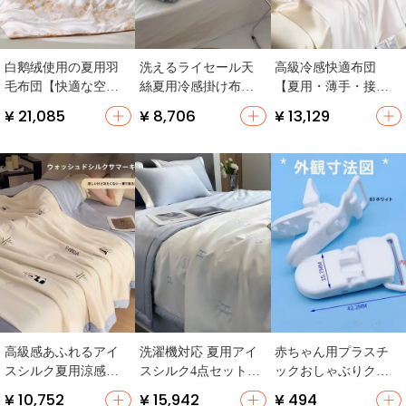
白鹅绒使用の夏用羽
洗えるライセール天
高級冷感快適布団
毛布団【快適な空調
絲夏用冷感掛け布団
【夏用・薄手・接触
用・学生寮向け】
【シングル／ダブル
冷感・洗濯可能】
¥ 21,085
¥ 8,706
¥ 13,129
対応・滑らかな肌触
（セットアップ対
り】
応）
高級感あふれるアイ
洗濯機対応 夏用アイ
赤ちゃん用プラスチ
スシルク夏用涼感ケ
スシルク4点セット
ックおしゃぶりクリ
ット【夏用・空調対
【薄手・エアコン
ップ【手作りDIY・落
¥ 10,752
¥ 15,942
¥ 494