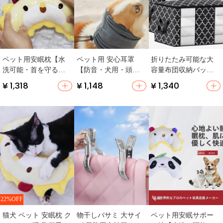
ペット用安眠枕【水
ペット用 安心耳罩
折りたたみ可能な大
洗可能・首を守る・
【防音・犬用・頭
容量布団収納バッグ
猫犬兼用】
巾・恐怖軽減】
【布団・毛布用】
¥ 1,318
¥ 1,148
¥ 1,340
22%OFF
猫犬 ペット 安眠枕 ク
物干しバサミ 大サイ
ペット用安眠サポー