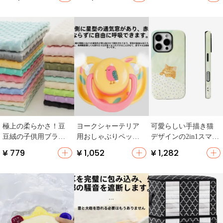
応・洗える】（セッ
用・シングルサイ
下防止・おもちゃ
トアップ対応）
ズ】
用】
極上の柔らかさ！豆
ヨークシャーテリア
可愛らしい手描き猫
豆絨の子供用ブラン
用おしゃぶりペット
デザインの2in1スマホ
ケット＆ぬいぐるみ
おもちゃ【小型犬・
ケース【寝具スタイ
¥ 779
¥ 1,052
¥ 1,282
【手作り用・寝具・
生後数ヶ月・歯固
ル・iPhone対応】（セ
安撫巾】（セットア
め・生活用品】
ットアップ対応）
ップ対応）