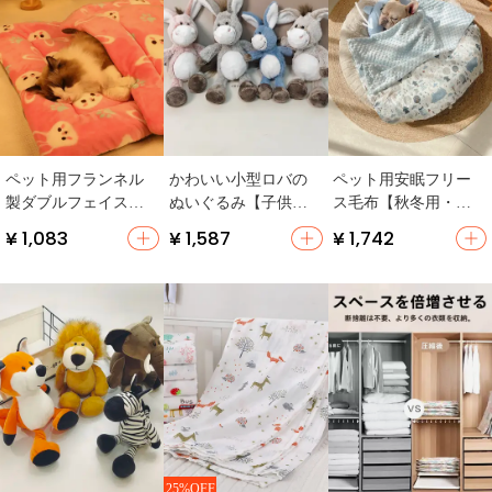
ペット用フランネル
かわいい小型ロバの
ペット用安眠フリー
製ダブルフェイス毛
ぬいぐるみ【子供の
ス毛布【秋冬用・全
布【保温・厚手・冬
おもちゃ・癒し系・
棉・リバーシブル・
¥ 1,083
¥ 1,587
¥ 1,742
用・犬猫用寝具】
誕生日プレゼント】
厚手】
25%OFF