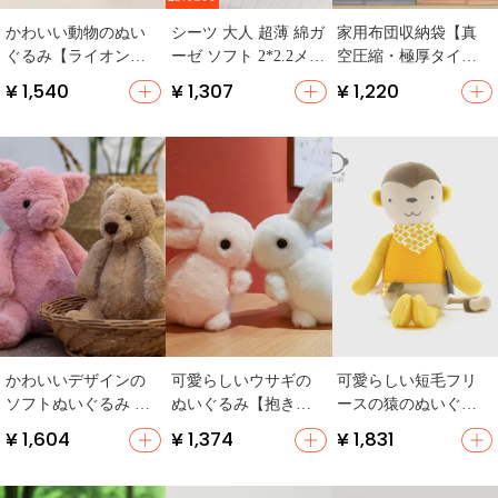
かわいい動物のぬい
シーツ 大人 超薄 綿ガ
家用布団収納袋【真
ぐるみ【ライオン・
ーゼ ソフト 2*2.2メー
空圧縮・極厚タイ
キツネ・サル・ゾ
トル
プ・省スペース】
¥ 1,540
¥ 1,307
¥ 1,220
ウ・安心抱き枕】
かわいいデザインの
可愛らしいウサギの
可愛らしい短毛フリ
ソフトぬいぐるみ 恐
ぬいぐるみ【抱き
ースの猿のぬいぐる
竜とパンダ【男の
枕・子供用・誕生日
み【赤ちゃん用・安
¥ 1,604
¥ 1,374
¥ 1,831
子・女の子向け・ギ
プレゼントに最適】
眠サポート・出産祝
フトに最適】
い】