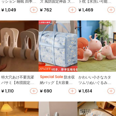
ッション 睡眠 四季通
ズ 風防固定神器 ステ
ト枕【水洗い可能・
用 洗濯可能 頸椎サポ
ンレス 専用布団 シー
四季対応・頸椎とア
¥ 1,049
¥ 762
¥ 1,469
ート あご
ツ 強力
ゴを守る】
20%OFF
特大穴あけ不要洗濯
かわいい小さなカタ
防水収
バサミ【布団固定
ツムリぬいぐるみ
納バッグ【大容量・
用・家庭用・防風・
【お子様用・抱き
衣類・布団整理用・
¥ 1,110
¥ 690
¥ 1,614
滑らない】
枕・誕生日プレゼン
厚手・編み込みタイ
ト対応】
プ】