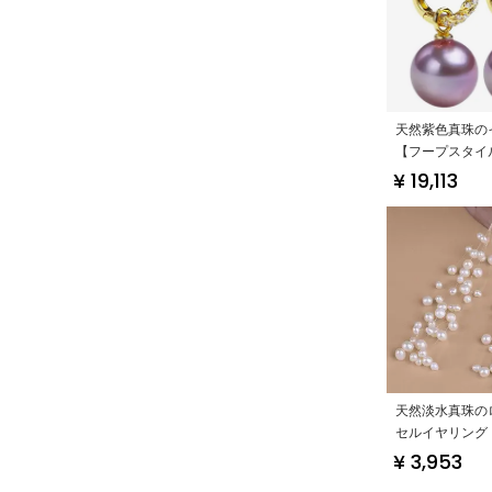
天然紫色真珠の
【フープスタイ
ザイン】
¥ 19,113
天然淡水真珠の
セルイヤリング
ザイン・女性用
¥ 3,953