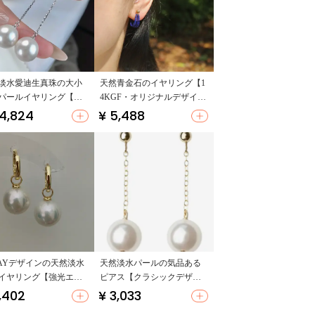
淡水愛迪生真珠の大小
天然青金石のイヤリング【1
パールイヤリング【超
4KGF・オリジナルデザイ
形・洗練されたデザイ
ン・ヴィンテージスタイ
4,824
¥ 5,488
ル・玉石ビーズ・フック
式】
AYデザインの天然淡水
天然淡水パールの気品ある
イヤリング【強光エア
ピアス【クラシックデザイ
グ・オシャレな雰囲
ン・ファッションアクセサ
,402
¥ 3,033
リー】