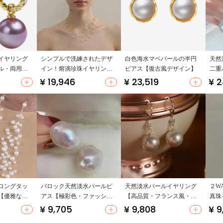
イヤリング
シンプルで洗練されたデザ
白色海水マベパールの半円
天然
ル・両用デ
イン！熔滴珍珠イヤリング
ピアス【復古風デザイン】
二重
【高級感ある耳飾り】
大円
¥ 19,946
¥ 23,519
¥ 2
ン】
ロングタッ
バロック天然淡水パールピ
天然淡水パールイヤリング
２W
【優雅なデ
アス【極彩色・ファッショ
【高品質・フランス風・軽
真珠
】
ナブルなデザイン】
やかでエレガント】
リン
¥ 9,705
¥ 9,808
¥ 9
気】