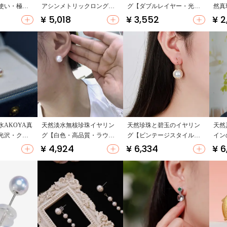
使い・極上
アシンメトリックロングピ
グ【ダブルレイヤー・光沢
然真
レッシュウ
アス【オリジナルデザイ
感あり・ファッショナブ
タイ
¥ 5,018
¥ 3,552
¥ 2
ン・個性的】
ル】
いデ
AKOYA真
天然淡水無核珍珠イヤリン
天然珍珠と碧玉のイヤリン
天然
光沢・クリ
グ【白色・高品質・ラウン
グ【ビンテージスタイル・
イン
】
ドデザイン】
個性的・高級感】
【1
¥ 4,924
¥ 6,334
¥ 6
グ・