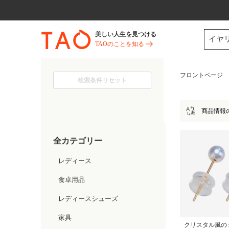
今だけ! 最大65％OFF! |ファ
美しい人生を見つける
イヤ
TAOのことを知る
フロントページ
検索条件リセット
商品情報
全カテゴリー
レディース
食卓用品
レディースシューズ
家具
クリスタル風の