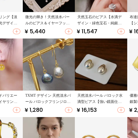
リング【淡
微光の輝き！天然淡水パー
天然玉石のピアス【水滴デ
布達
光デザイ
ルのピアス＆イヤーフック
ザイン・緑色宝石・純銀仕
【シ
【高級感あるデザイン・新
上げ】
け・
¥ 5,440
¥ 11,547
¥ 1
作】
ドバリエー
TXMT デザイン 天然淡水パ
天然淡水パール バロック水
優雅
イヤリング
ール バロックフリンジロン
滴型ピアス【強い鏡面仕上
銀製
レガント】
グイヤリング【女性用・ス
げ・個性的デザイン】
蝋】
¥ 1,280
¥ 16,153
¥ 2
リム効果】