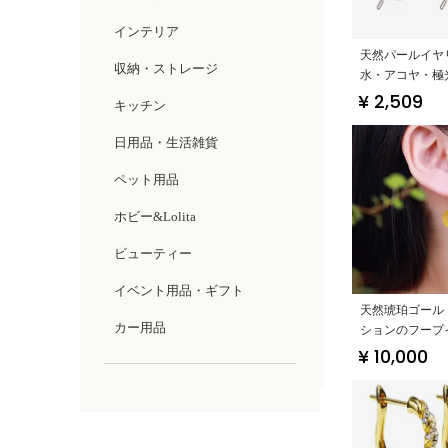
インテリア
天然パールイヤ
収納・ストレージ
水・アコヤ・極
ン】
¥ 2,509
キッチン
日用品・生活雑貨
ペット用品
ホビー&Lolita
ビューティー
イベント用品・ギフト
天然琥珀ゴール
カー用品
ションのフープ
【シンプルでエ
¥ 10,000