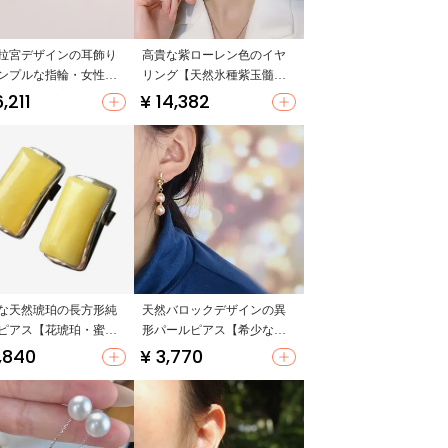
拉宮デザインの耳飾り
高貴な紫ローレン色のイヤ
ンプルな指輪・女性向
リング【天然氷種紫玉髓・
贈り物に最適】
長款・フラワーモチーフ】
6,211
¥ 14,382
な天然琥珀の長方形純
天然バロックデザインの異
ピアス【花琥珀・蜜
形パールピアス【希少なオ
ーロラ色・ファッションア
,840
¥ 3,770
クセサリー】