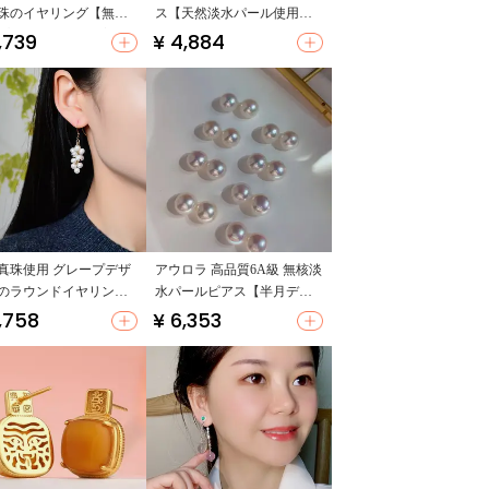
珠のイヤリング【無痛
ス【天然淡水パール使用・
プ・淡水パール・美し
スタイリッシュ】
,739
¥ 4,884
ザイン】
真珠使用 グレープデザ
アウロラ 高品質6A級 無核淡
のラウンドイヤリング
水パールピアス【半月デザ
4Kゴールドコーティン
イン・丸型】
,758
¥ 6,353
個性派・女性用】