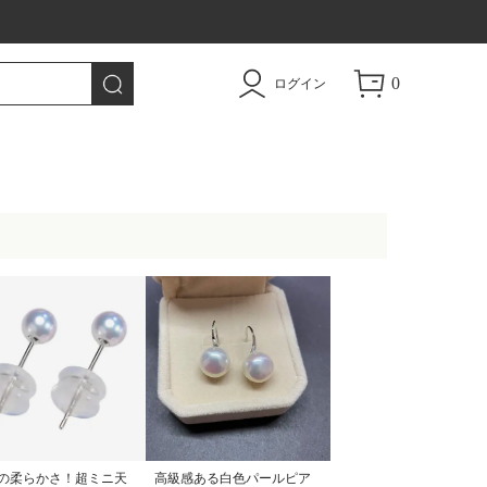
トドア用品|TAO
0
ログイン
の柔らかさ！超ミニ天
高級感ある白色パールピア