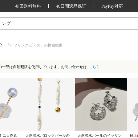
初回送料無料
40日間返品保証
PayPay対応
ッション、家庭用品、キッチン用品、アウ
リング
「イヤリング/ピアス」の検索結果
の一部は自動翻訳を使用しています、お問い合わせは
こちら
ミニ天然真
天然淡水バロックパールの
天然淡水パールのイヤリン
極上