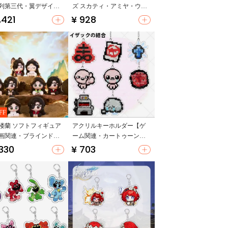
列第三代・翼デザイ
ズ スカティ・アミヤ・ウル
アニメ関連】（セット
ビアン 方形バッジ
,421
¥ 928
プ対応）
FF
楼蘭 ソフトフィギュア
アクリルキーホルダー【ゲ
画関連・ブラインドボ
ーム関連・カートゥーンデ
ス・公式商品】
ザイン・バックパック吊り
,330
¥ 703
下げ用】