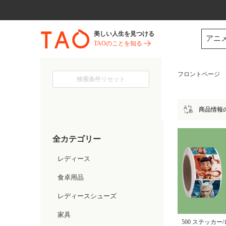
今だけ! 最大65％OFF! |ファ
美しい人生を見つける
アニ
TAOのことを知る
フロントページ
検索条件リセット
商品情報
全カテゴリー
レディース
食卓用品
レディースシューズ
家具
500 ステッカー