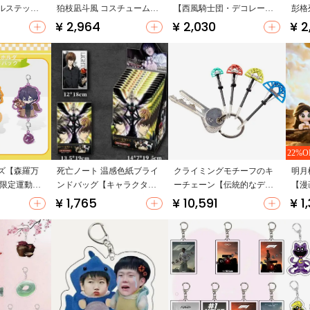
ルステッカ
狛枝凪斗風 コスチューム
【西風騎士団・デコレーシ
彭格
【アニメ関連・フード付き
ョン・アニメ関連・誕生日
ン・
¥ 2,964
¥ 2,030
¥ 2
ジャケット】（セットアッ
ギフト】
アッ
プ対応）
22%O
ズ【森羅万
死亡ノート 温感色紙ブライ
クライミングモチーフのキ
明月
・限定運動キ
ンドバッグ【キャラクター
ーチェーン【伝統的なデザ
【漫
ラインドボ
名シーン・アニメ関連商
イン・完璧なギフト】
ック
¥ 1,765
¥ 10,591
¥ 1
品】