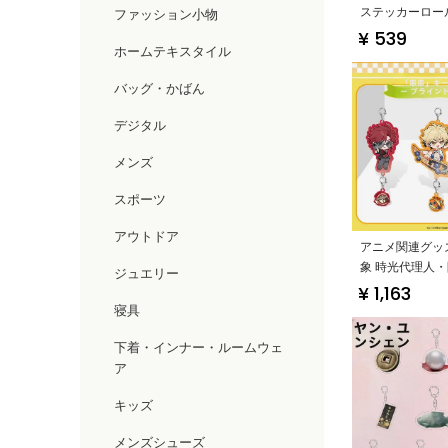
ステッカーロー
ファッション小物
ー
¥ 539
ホームテキスタイル
バッグ・かばん
デジタル
メンズ
スポーツ
アウトドア
アニメ関連グッ
象 時光代理人
ジュエリー
ーホルダー・ブ
¥ 1,163
ックス】
寝具
下着・インナー・ルームウェ
ア
キッズ
メンズシューズ