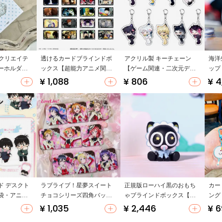
Yクリエイテ
透けるカードブラインドボ
アクリル製 キーチェーン
海洋
ーホルダー
ックス【超能力アニメ関連
【ゲーム関連・二次元デザ
ップ
・アニメ関
商品】
イン・プレゼント用】
テー
¥ 1,088
¥ 806
¥ 4
ド デスクト
ラブライブ！星夢スイート
正規版ローハイ黒のおもち
カー
袋・アニメ
チョコシリーズ四角バッジ
ゃブラインドボックス【ア
ング
【ブラインドバッグ・アニ
ニメ関連・PVCフィギュ
ミン
¥ 1,035
¥ 2,446
¥ 
メ関連】
ア・ディスプレイ用】
トボ