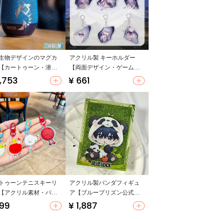
生物デザインのマグカ
アクリル製 キーホルダー
【カートゥーン・潜水
【両面デザイン・ゲーム関
マ】
連・おしゃれなバッグチャ
,753
¥ 661
ーム】
トゥーンテニスキーリ
アクリル製パンダフィギュ
【アクリル素材・バド
ア【ブループリズン公式グ
トン・卓球・バスケッ
ッズ・アニメ関連・オブジ
699
¥ 1,887
ールデザイン・シンプ
ェ】