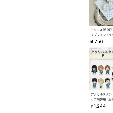
アクリル製 DI
ィブフォントキ
【本・バッグ用
¥ 756
連】
アクリルスタン
ップ装飾用【盲
関連】
¥ 1,244