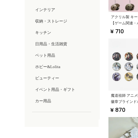
インテリア
アクリル製 キ
収納・ストレージ
【ゲーム関連・
り・贈り物に最
¥ 710
キッチン
日用品・生活雑貨
ペット用品
ホビー&Lolita
ビューティー
イベント用品・ギフト
魔道祖師 アニメ
カー用品
徽章ブラインド
リーズ【ポラロ
¥ 870
ード・ブライン
ス】