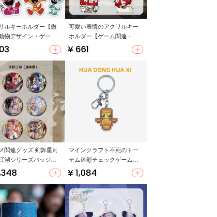
リルキーホルダー【微
可愛い表情のアクリルキー
動物デザイン・ゲーム
ホルダー【ゲーム関連・学
】
生用バッグ飾り】
03
¥ 661
メ関連グッズ 剣舞星河
マインクラフト不死のトー
江湖シリーズバッジ
テム迷彩チェックゲーム関
ラインドボックス】
連金属キーリング
,348
¥ 1,084