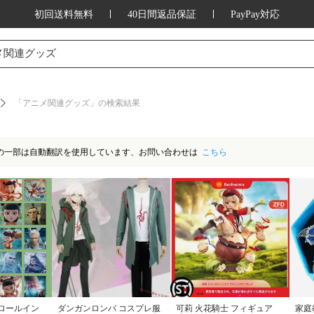
初回送料無料
40日間返品保証
PayPay対応
ッション、家庭用品、キッチン用品、アウ
メ関連グッズ
「アニメ関連グッズ」の検索結果
の一部は自動翻訳を使用しています、お問い合わせは
こちら
/ロールイン
ダンガンロンパ コスプレ服
可莉 火花騎士 フィギュア
家庭