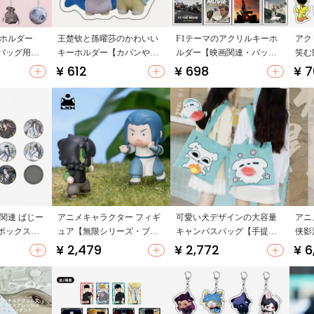
ーホルダー
王楚钦と孫曜莎のかわいい
F1テーマのアクリルキーホ
アク
バッグ用飾
キーホルダー【カバンやス
ルダー【映画関連・バッグ
笑む
適】
ーツケース用・ギフトに最
チャーム・ギフトに最適】
関連
¥ 612
¥ 698
¥ 7
適・ファンアイテム】（セ
ットアップ対応）
関連 ばじー
アニメキャラクター フィギ
可愛い犬デザインの大容量
アニ
ボックスシ
ュア【無限シリーズ・ブラ
キャンバスバッグ【手提
侠影
イド透明カ
インドボックス・映画関
げ・ショルダーバッグ・ア
【ブ
¥ 2,479
¥ 2,772
¥ 6
ドボック
連】
ニメ関連】