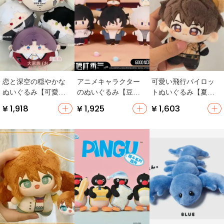
恋と深空の穏やかな
アニメキャラクター
可愛い飛行パイロッ
ぬいぐるみ【可愛い
のぬいぐるみ【豆豆
トぬいぐるみ【夏の
デザイン・丸型・柔
眼・毛羽立ち・程時
キャラクター・ギフ
¥ 1,918
¥ 1,925
¥ 1,603
らかい素材】
間代理人】
トにも最適】