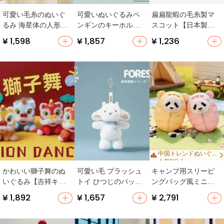
可愛い毛糸のぬいぐ
可愛いぬいぐるみペ
扁扁龍蝦の毛糸製マ
るみ 海星体の人形
ンギンのキーホルダ
スコット【日本製・
【第5人格・約10cm・
ー【ダイカットデザ
かわいいデザイン】
¥ 1,598
¥ 1,857
¥ 1,236
おもちゃ】
イン・バッグチャー
ム】
中国トレンドぬいぐ...
人気NO.1
かわいい獅子舞のぬ
可愛い毛 プラッシュ
キャンプ用スリーピ
いぐるみ【吉祥キャ
トイ ひつじのバッグ
ングバッグ風ミニチ
ラクター・子供用・
チャーム【誕生日プ
ュアパンダ人形衣装
¥ 1,892
¥ 1,657
¥ 2,791
新年ギフト】
レゼント・キーリン
グ付き】