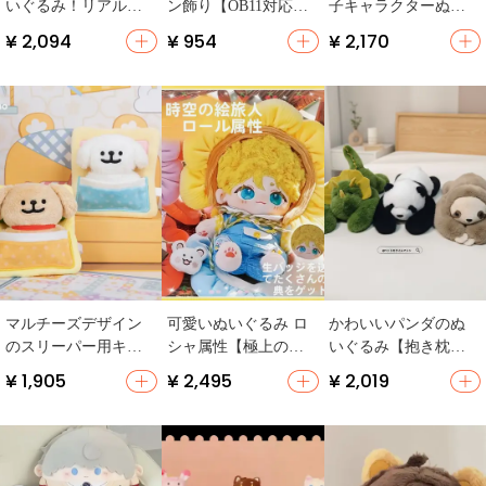
いぐるみ！リアルな
ン飾り【OB11対応・
子キャラクターぬい
亀デザイン【子供
リアルなお菓子のデ
ぐるみ【深空テー
¥ 2,094
¥ 954
¥ 2,170
用・ソフトな触感】
ィスプレイ・遊び心
マ・ギフトに最適・
満載】
二十センチ】
マルチーズデザイン
可愛いぬいぐるみ ロ
かわいいパンダのぬ
のスリーパー用キー
シャ属性【極上の柔
いぐるみ【抱き枕・
ホルダー【柔らかい
らかさ・誕生日プレ
女の子の誕生日プレ
¥ 1,905
¥ 2,495
¥ 2,019
毛皮・誕生日ギフト
ゼントに最適・二次
ゼント・スリーピン
に最適】（セットア
元キャラクター】
グデザイン】
ップ対応）