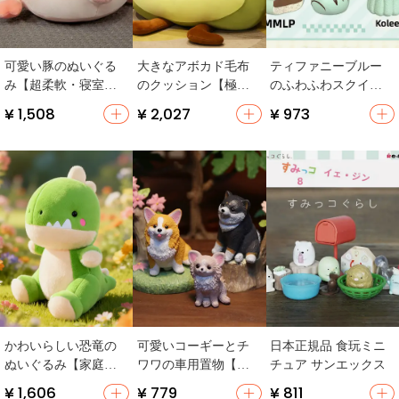
可愛い豚のぬいぐる
大きなアボカド毛布
ティファニーブルー
み【超柔軟・寝室
のクッション【極上
のふわふわスクイー
用・カップル向け】
の柔らかさ・可愛い
シー【チョコレート
¥ 1,508
¥ 2,027
¥ 973
デザイン】
風・リアルな質感】
かわいらしい恐竜の
可愛いコーギーとチ
日本正規品 食玩ミニ
ぬいぐるみ【家庭用
ワワの車用置物【デ
チュア サンエックス
インテリア・子供向
スク装飾用】
¥ 1,606
¥ 779
¥ 811