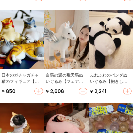
け・お誕生日ギフ
ト・抱き枕】
日本のガチャガチャ
白馬の翼の飛天馬ぬ
ふわふわのパンダぬ
猫のフィギュア【酔
いぐるみ【フェアリ
いぐるみ【抱きしめ
った動物・した姿
ーユニコーン・婚礼
用・寝る時用・熊猫
¥ 850
¥ 2,608
¥ 2,241
勢】
装飾用】
基地のお土産】