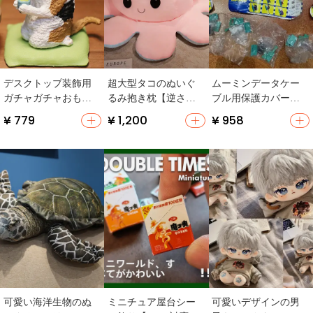
デスクトップ装飾用
超大型タコのぬいぐ
ムーミンデータケー
ガチャガチャおもち
るみ抱き枕【逆さ
ブル用保護カバー
ゃ 三毛猫・オレンジ
ま・かわいいデザイ
【充電用クリップ付
¥ 779
¥ 1,200
¥ 958
猫・白猫・グレー猫
ン・極上の柔らか
き】
さ】
可愛い海洋生物のぬ
ミニチュア屋台シー
可愛いデザインの男