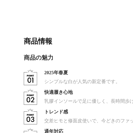
商品情報
商品の魅力
2025年春夏
シンプルな白が人気の新定番です。
快適履き心地
乳膠インソールで足に優しく、長時間歩
トレンド感
交差ヒモと修面皮使いで、今どきのファ
通年対応