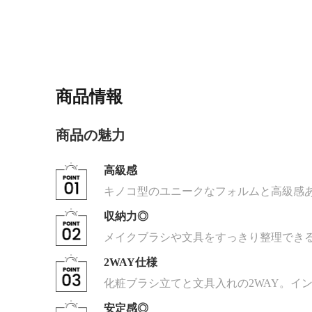
商品情報
商品の魅力
高級感
キノコ型のユニークなフォルムと高級感
収納力◎
メイクブラシや文具をすっきり整理でき
2WAY仕様
化粧ブラシ立てと文具入れの2WAY。イ
安定感◎