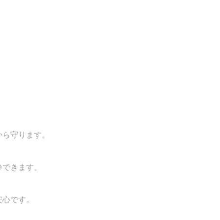
から守ります。
参できます。
安心です。