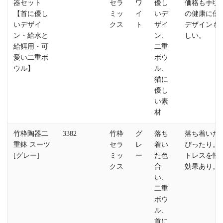
器セット
セラ
ワ
優し
価格も手頃
【首に優し
ミッ
イ
いデ
の健康に優
いデザイ
クス
ト
ザイ
デザインも
ン・給水と
ン、
しい。
給餌用・可
二重
愛い二重ボ
ボウ
ウル】
ル、
猫に
優し
い素
材
竹枠陶器二
3382
竹枠
グ
落ち
落ち着いた
重鉢 スーツ
セラ
レ
着い
ぴったり。
[グレー]
ミッ
ー
た色
トレスを軽
クス
合
効果あり。
い、
二重
ボウ
ル、
首に