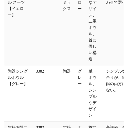
ル スーツ
ミッ
ロ
なデ
わせて選べ
【イエロ
クス
ー
ザイ
ー】
ン、
二重
ボウ
ル、
首に
優し
い構
造
陶器シング
3382
陶器
グ
単一
シンプルな
ルボウル
レ
ボウ
合うが、給
【グレー】
ー
ル、
餌の両方に
シン
ない。
プル
なデ
ザイ
ン
竹枠陶器二
3382
竹枠
ホ
首に
高評価。デ