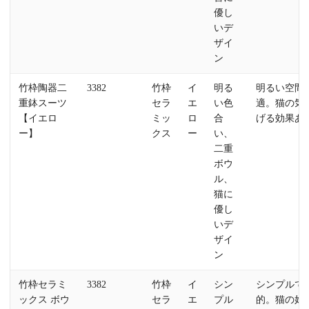
優し
いデ
ザイ
ン
竹枠陶器二
3382
竹枠
イ
明る
明るい空間
重鉢スーツ
セラ
エ
い色
適。猫の気
【イエロ
ミッ
ロ
合
げる効果あ
ー】
クス
ー
い、
二重
ボウ
ル、
猫に
優し
いデ
ザイ
ン
竹枠セラミ
3382
竹枠
イ
シン
シンプルで
ックス ボウ
セラ
エ
プル
的。猫の好