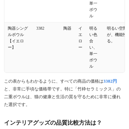
単一
ボウ
ル
陶器シング
3382
陶器
イ
明る
明るい空間
ルボウル
エ
い色
が、機能性
【イエロ
ロ
合
る。
ー】
ー
い、
単一
ボウ
ル
この表からもわかるように、すべての商品の価格は
3382円
と、非常に手頃な価格帯です。特に「竹枠セラミックス」の
二重ボウルは、猫の健康と生活の質を守るために非常に優れ
た選択です。
インテリアグッズの品質比較方法は？