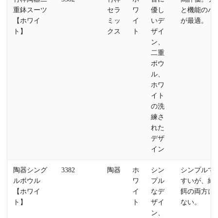
重鉢スーツ
セラ
ワ
優し
と機能のバ
【ホワイ
ミッ
イ
いデ
が最適。
ト】
クス
ト
ザイ
ン、
二重
ボウ
ル、
ホワ
イト
の洗
練さ
れた
デザ
イン
陶器シング
3382
陶器
ホ
シン
シンプルで
ルボウル
ワ
プル
すいが、給
【ホワイ
イ
なデ
餌の両方に
ト】
ト
ザイ
ない。
ン、