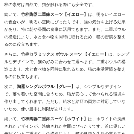
枠の素材は自然で、猫が触れる際にも安全です。
続いて、
竹枠陶器二重鉢スーツ【イエロー】
は、明るいイエロー
の色合いが、明るい空間にぴったりです。猫の気分を上げる効果
があり、特に朝や昼間の食事に活用できます。また、二重ボウル
の構造により、水と食べ物を同時に取れるため、猫の習慣を整え
るのに役立ちます。
さらに、
竹枠セラミックス ボウル スーツ 【イエロー】
は、シンプ
ルなデザインで、猫の好みに合わせて選べます。二重ボウルの構
造により、水と食べ物を同時に取れるため、猫の生活習慣を整え
るのに役立ちます。
次に、
陶器シングルボウル【グレー】
は、シンプルなデザイン
で、落ち着いた空間に合うため、猫が安心して食べられる環境を
作り出してくれます。ただし、給水と給餌の両方に対応していな
いため、使い勝手に制限があります。
続いて、
竹枠陶器二重鉢スーツ【ホワイト】
は、ホワイトの洗練
されたデザインが、洗練された空間にぴったりです。首に優しい
デザインと二重ボウルの構造により、猫の健康と生活の質を高め