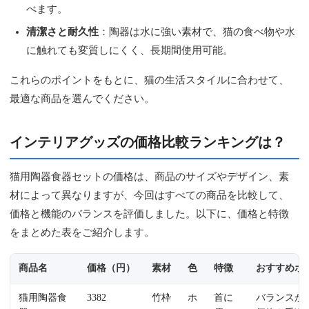
べます。
清潔さと耐久性
：陶器は水に強い素材で、猫の食べ物や水
に触れても変質しにくく、長期間使用可能。
これらのポイントをもとに、猫の生活スタイルに合わせて、
最適な商品を選んでください。
インテリアグッズの価格比較ランキングは？
猫用陶器食器セットの価格は、商品のサイズやデザイン、素
材によって異なりますが、今回はすべての商品を比較して、
価格と機能のバランスを評価しました。以下に、価格と特徴
をまとめた表をご紹介します。
商品名
価格（円）
素材
色
特徴
おすすめポ
猫用陶器食
3382
竹枠
ホ
首に
バランスが