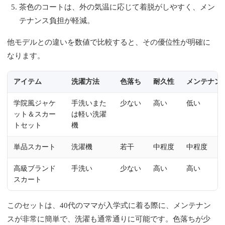
茶色のコートは、外の気温に応じて着脱がしやすく、メン
テナンス負担が軽減。
他モデルとの違いを数値で比較すると、その優位性が明確に
なります。
アイテム
洗濯方法
色落ち
耐久性
メンテナン
学院風ジャケ
手洗いまた
少ない
高い
低い
ット＆スカー
は軽い洗濯
トセット
機
単品スカート
洗濯機
若干
中程度
中程度
高級ブランド
手洗い
少ない
高い
高い
スカート
このセットは、40代のママが入学式に着る際に、メンテナン
スが非常に簡単で、洗濯も通常通りに可能です。色落ちが少