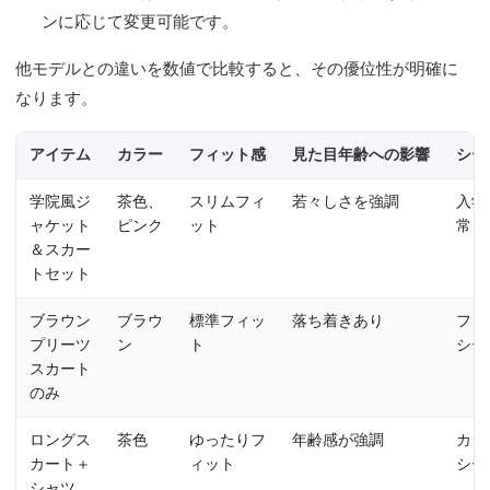
ンに応じて変更可能です。
他モデルとの違いを数値で比較すると、その優位性が明確に
なります。
アイテム
カラー
フィット感
見た目年齢への影響
シー
学院風ジ
茶色、
スリムフィ
若々しさを強調
入学
ャケット
ピンク
ット
常
＆スカー
トセット
ブラウン
ブラウ
標準フィッ
落ち着きあり
フォ
プリーツ
ン
ト
シー
スカート
のみ
ロングス
茶色
ゆったりフ
年齢感が強調
カジ
カート＋
ィット
シー
シャツ