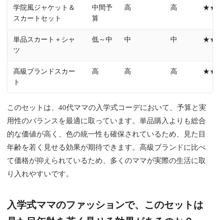
学院風ジャケット＆
中間予
高
高
★★
スカートセット
算
単品スカート＋シャ
低～中
中
中
★★
ツ
高級ブランドスカー
高
高
高
★★
ト
このセットは、40代ママの入学式コーデにおいて、予算と実
用性のバランスを最適に取っています。単品購入よりも総合
的な価値が高く、色の統一性も確保されているため、見た目
年齢を若く見せる効果が期待できます。高級ブランドに比べ
て価格が抑えられているため、多くのママが実際の生活に取
り入れやすいです。
入学式ママのファッションで、このセットは