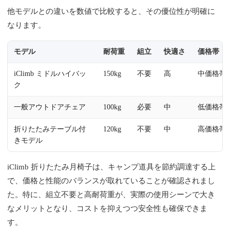
他モデルとの違いを数値で比較すると、その優位性が明確に
なります。
モデル
耐荷重
組立
快適さ
価格帯（
iClimb ミドルハイバッ
150kg
不要
高
中価格帯
ク
一般アウトドアチェア
100kg
必要
中
低価格帯
折りたたみテーブル付
120kg
不要
中
高価格帯
きモデル
iClimb 折りたたみ月椅子は、キャンプ道具を節約調達する上
で、価格と性能のバランスが取れていることが確認されまし
た。特に、組立不要と高耐荷重が、実際の使用シーンで大き
なメリットとなり、コストを抑えつつ安全性も確保できま
す。