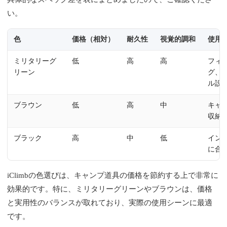
い。
色
価格（相対）
耐久性
視覚的調和
使用
ミリタリーグ
低
高
高
フィ
リーン
グ、
ル設
ブラウン
低
高
中
キャ
収納
ブラック
高
中
低
イン
に合
iClimbの色選びは、キャンプ道具の価格を節約する上で非常に
効果的です。特に、ミリタリーグリーンやブラウンは、価格
と実用性のバランスが取れており、実際の使用シーンに最適
です。