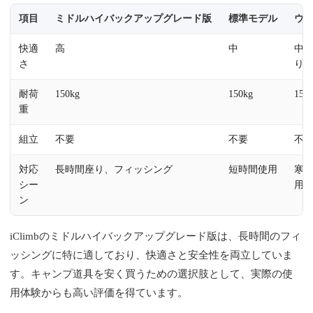
項目
ミドルハイバックアップグレード版
標準モデル
ウ
快適
高
中
中
さ
り
耐荷
150kg
150kg
150
重
組立
不要
不要
不
対応
長時間座り、フィッシング
短時間使用
寒
シー
用
ン
iClimbのミドルハイバックアップグレード版は、長時間のフィ
ッシングに特に適しており、快適さと安全性を両立していま
す。キャンプ道具を安く買うための選択肢として、実際の使
用体験からも高い評価を得ています。