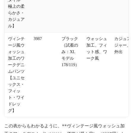
極上の柔
らかさ・
カジュア
ル】
ヴィンテ
3987
ブラック
ウォッシュ
カジュア
ージ風ウ
（試着の
加工、フィ
ジャー、
ォッシュ
み：XL
ット感、ワ
外出
加工のワ
モデル
ーク風
ークデニ
178/119）
ムパンツ
【ユニセ
ックス・
フィッ
ト・ワイ
ドレッ
グ】
この表からもわかるように、**ヴィンテージ風ウォッシュ加