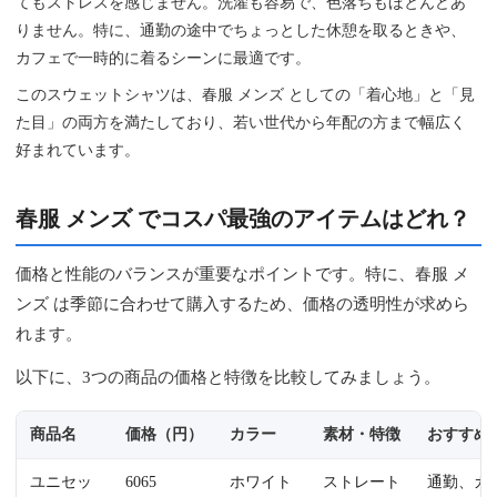
てもストレスを感じません。洗濯も容易で、色落ちもほとんどあ
りません。特に、通勤の途中でちょっとした休憩を取るときや、
カフェで一時的に着るシーンに最適です。
このスウェットシャツは、春服 メンズ としての「着心地」と「見
た目」の両方を満たしており、若い世代から年配の方まで幅広く
好まれています。
春服 メンズ でコスパ最強のアイテムはどれ？
価格と性能のバランスが重要なポイントです。特に、春服 メ
ンズ は季節に合わせて購入するため、価格の透明性が求めら
れます。
以下に、3つの商品の価格と特徴を比較してみましょう。
商品名
価格（円）
カラー
素材・特徴
おすすめ
ユニセッ
6065
ホワイト
ストレート
通勤、カ