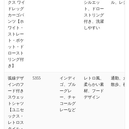
クス ワイ
シルエッ
ル、レジ
ドレッグ
ト、ドロー
カーゴパ
ストリング
ンツ【ホ
付き、洗濯
ワイト・
しやすい
ストレー
ト・ポケ
ット・ド
ロースト
リング付
き】
弧線デザ
5355
インディ
レトロ風、
通勤、カ
インのフ
ゴ、ブル
柔らかい素
散歩、夜
ード付き
ーグレ
材、フード
スウェッ
ー、チャ
デザイン
トシャツ
コールグ
【ユニセ
レーなど
ックス・
レトロス
タイル・