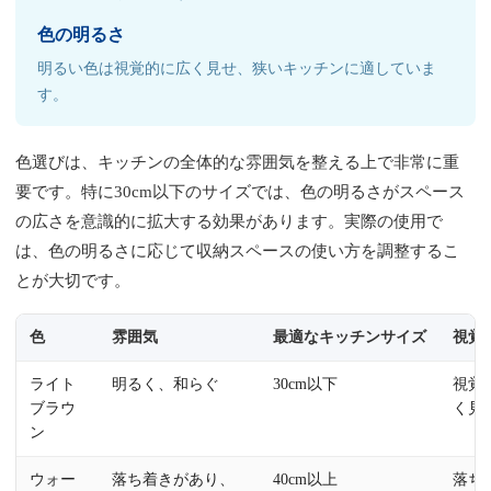
色の明るさ
明るい色は視覚的に広く見せ、狭いキッチンに適していま
す。
色選びは、キッチンの全体的な雰囲気を整える上で非常に重
要です。特に30cm以下のサイズでは、色の明るさがスペース
の広さを意識的に拡大する効果があります。実際の使用で
は、色の明るさに応じて収納スペースの使い方を調整するこ
とが大切です。
色
雰囲気
最適なキッチンサイズ
視覚
ライト
明るく、和らぐ
30cm以下
視覚
ブラウ
く見
ン
ウォー
落ち着きがあり、
40cm以上
落ち