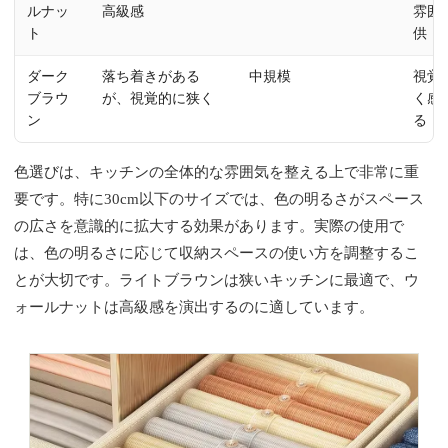
ルナッ
高級感
雰囲
ト
供
ダーク
落ち着きがある
中規模
視覚
ブラウ
が、視覚的に狭く
く感
ン
る
色選びは、キッチンの全体的な雰囲気を整える上で非常に重
要です。特に30cm以下のサイズでは、色の明るさがスペース
の広さを意識的に拡大する効果があります。実際の使用で
は、色の明るさに応じて収納スペースの使い方を調整するこ
とが大切です。ライトブラウンは狭いキッチンに最適で、ウ
ォールナットは高級感を演出するのに適しています。