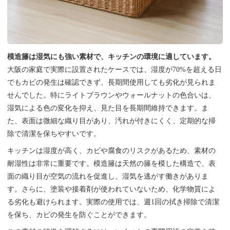
模造籐は湿気にも強い素材で、キッチンの環境に適しています。
大阪の家庭で実際に設置されたケースでは、湿度が70%を超える日
でもカビの発生は確認できず、長期間使用しても劣化が見られま
せんでした。特にライトブラウンやウォールナットの色合いは、
湿気による色の変化を抑え、見た目を長期間維持できます。ま
た、表面は微細な織り目があり、汚れが付きにくく、定期的な掃
除で清潔を保ちやすいです。
キッチンは湿度が高く、カビや腐食のリスクがあるため、素材の
耐湿性は非常に重要です。模造籐は天然の籐を模した構造で、表
面の織り目が空気の流れを促進し、湿気を逃がす働きがありま
す。さらに、塗装や接着剤が使われていないため、化学物質によ
る劣化も避けられます。実際の使用では、週1回の拭き掃除で清潔
を保ち、カビの発生を防ぐことができます。