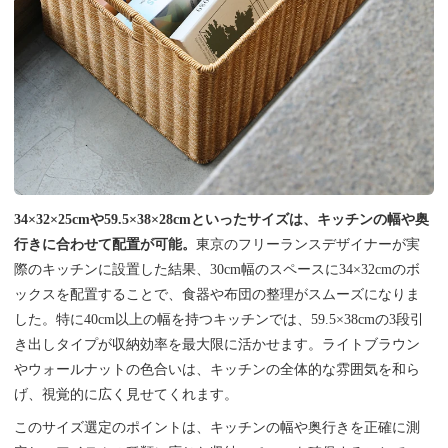
34×32×25cmや59.5×38×28cmといったサイズは、キッチンの幅や奥
行きに合わせて配置が可能。
東京のフリーランスデザイナーが実
際のキッチンに設置した結果、30cm幅のスペースに34×32cmのボ
ックスを配置することで、食器や布団の整理がスムーズになりま
した。特に40cm以上の幅を持つキッチンでは、59.5×38cmの3段引
き出しタイプが収納効率を最大限に活かせます。ライトブラウン
やウォールナットの色合いは、キッチンの全体的な雰囲気を和ら
げ、視覚的に広く見せてくれます。
このサイズ選定のポイントは、キッチンの幅や奥行きを正確に測