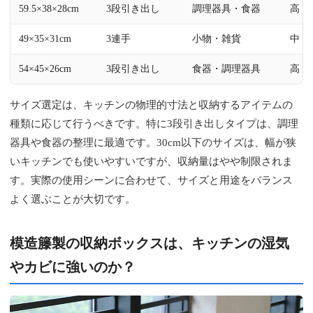
59.5×38×28cm
3段引き出し
調理器具・食器
高
49×35×31cm
3連手
小物・雑貨
中
54×45×26cm
3段引き出し
食器・調理器具
高
サイズ選定は、キッチンの物理的寸法と収納するアイテムの
種類に応じて行うべきです。特に3段引き出しタイプは、調理
器具や食器の整理に最適です。30cm以下のサイズは、幅が狭
いキッチンでも使いやすいですが、収納量はやや制限されま
す。実際の使用シーンに合わせて、サイズと用途をバランス
よく選ぶことが大切です。
模造籐製の収納ボックスは、キッチンの湿気
やカビに強いのか？