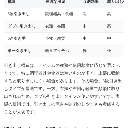
構造
最適な用途
収納効率
取り出しや
3段引き出し
調理器具・食器
高
高
ダブル引き出し
衣類・布団
中
高
3連引き手
小物・雑貨
中
中
単一引き出し
軽量アイテム
低
低
引き出し構造は、アイテムの種類や使用頻度に応じて選ぶべ
きです。特に調理器具や食器は重いものが多く、上部に収納
すると取り出しにくい場合があります。その場合、3段引き出
しタイプが最適です。一方、衣類や布団は軽量で頻繁に取り
出されるため、ダブル引き出しタイプが使いやすいです。実
際の使用では、引き出しの高さや開閉のしやすさも考慮する
ことが大切です。