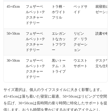
45×45cm
フェザーベ
トラ柄・
ベッドサ
就寝前の
ルベット+テ
ホワイト
イド
ゼーショ
クスチャー
フリル
ドテリー
50×50cm
フェザーベ
エレガン
リビン
読書や映
ルベット+テ
トなカッ
グ・リラ
クスチャー
トフラワ
クゼーシ
ドテリー
ー
ョン
30×50cm
フェザーベ
黒いトー
ウエスト
デスクワ
ルベット+テ
テム・ス
サポート
立ち仕事
クスチャー
トライプ
ドテリー
サイズ選択は、個人のライフスタイルに大きく影響します。
45×45cmは落ち着いた寝室に最適、50×50cmはリビングで空間
を広げ、30×50cmは長時間の座り時間に特化したサポートを提
供します。おうち時間を豊かにするおすすめアイテムとし