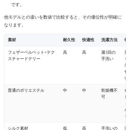
です。
他モデルとの違いを数値で比較すると、その優位性が明確に
なります。
素材
耐久性
快適性
洗濯方法
特
フェザーベルベット+テク
高
高
週1回の
形
スチャードテリー
手洗い
ち
感
化
い
普通のポリエステル
中
中
乾燥機不
色
可
し
く
が
る
シルク素材
低
高
手洗いの
洗