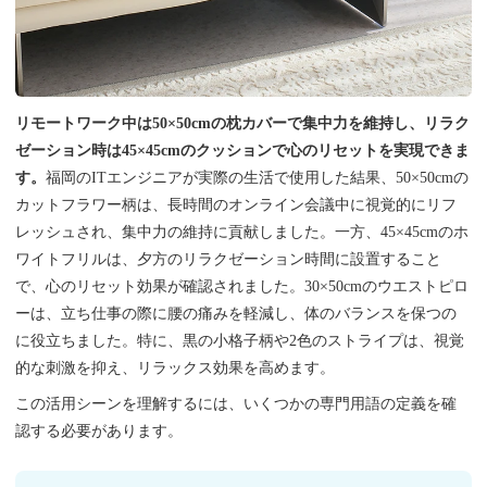
リモートワーク中は50×50cmの枕カバーで集中力を維持し、リラク
ゼーション時は45×45cmのクッションで心のリセットを実現できま
す。
福岡のITエンジニアが実際の生活で使用した結果、50×50cmの
カットフラワー柄は、長時間のオンライン会議中に視覚的にリフ
レッシュされ、集中力の維持に貢献しました。一方、45×45cmのホ
ワイトフリルは、夕方のリラクゼーション時間に設置すること
で、心のリセット効果が確認されました。30×50cmのウエストピロ
ーは、立ち仕事の際に腰の痛みを軽減し、体のバランスを保つの
に役立ちました。特に、黒の小格子柄や2色のストライプは、視覚
的な刺激を抑え、リラックス効果を高めます。
この活用シーンを理解するには、いくつかの専門用語の定義を確
認する必要があります。