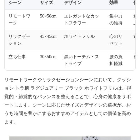
シーン
サイズ
デザイン
効果
使
リモートワ
50×50cm
エレガントなカッ
集中力
週
ーク
トフラワー
の維持
上
リラクゼー
45×45cm
ホワイトフリル
心のリ
週
ション
セット
立ち仕事
30×50cm
黒いトーテム・ス
腰の負
日
トライプ
担軽減
リモートワークやリラクゼーションシーンにおいて、クッシ
ョン トラ柄 ラグジュアリー ブラック ホワイトフリルは、視
覚的・触覚的なバランスを整えることで、心身の健康をサポ
ートします。シーンに応じたサイズとデザインの選択が、お
うち時間を豊かにするおすすめアイテムとしての価値を高め
ます。