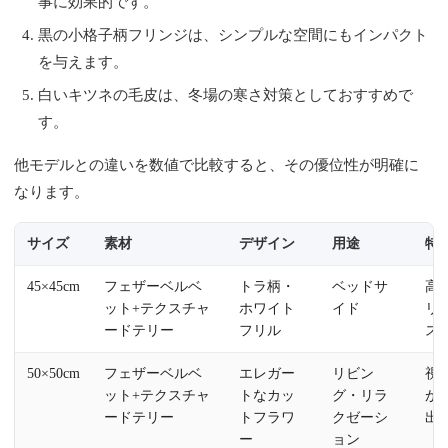
事に効果的です。
黒の小格子柄フリンジは、シンプルな空間にもインパクト
を与えます。
白いキツネの毛皮は、冬場の寒さ対策としておすすめで
す。
他モデルとの違いを数値で比較すると、その優位性が明確に
なります。
サイズ
素材
デザイン
用途
特
45×45cm
フェザーベルベ
トラ柄・
ベッドサ
高
ット+テクスチャ
ホワイト
イド
リ
ードテリー
フリル
ス
50×50cm
フェザーベルベ
エレガー
リビン
視
ット+テクスチャ
トなカッ
グ・リラ
が
ードテリー
トフラワ
クゼーシ
出
ー
ョン