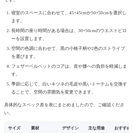
寝室のスペースに合わせて、45×45cmか50×50cmを選択し
ます。
長時間の座り時間がある場合は、30×50cmのウエストピロ
ーを設置します。
空間の色調に合わせて、黒の小格子柄や2色のストライプ
を選びます。
フェザーベルベットのコアは、首や腰への負担を軽減しま
す。
季節に応じて、白いキツネの毛皮や黒いトーテムを交換す
ることで、空間の雰囲気を変更できます。
具体的なスペック差を表にまとめましたので、ご確認くださ
い。
サイズ
素材
デザイン
主な用途
おすすめ