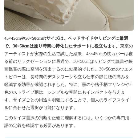
45×45cmや50×50cmのサイズは、ベッドサイドやリビングに最適
で、30×50cmは座り時間に特化したサポートに役立ちます。
東京の
アーティストが実際の生活で試した結果、45×45cmの枕カバーは寝
る前のリラクゼーションに最適で、50×50cmはリビングで読書や映
画鑑賞の際に空間を演出するのに効果的でした。30×50cmのウエス
トピローは、長時間のデスクワークや立ち仕事の際に腰の痛みを
軽減する効果が確認されました。特に、黒の小格子柄フリンジや2
色のストライプ柄は、シンプルな空間にもインパクトを与えま
す。サイズごとの用途を明確にすることで、個人のライフスタイ
ルに合わせた選択が可能になります。
このサイズ選択の判断を正確に理解するには、いくつかの専門用
語の定義を確認する必要があります。