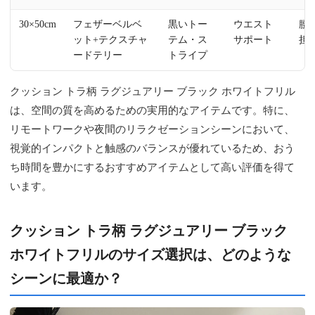
30×50cm
フェザーベルベ
黒いトー
ウエスト
腰
ット+テクスチャ
テム・ス
サポート
担
ードテリー
トライプ
クッション トラ柄 ラグジュアリー ブラック ホワイトフリル
は、空間の質を高めるための実用的なアイテムです。特に、
リモートワークや夜間のリラクゼーションシーンにおいて、
視覚的インパクトと触感のバランスが優れているため、おう
ち時間を豊かにするおすすめアイテムとして高い評価を得て
います。
クッション トラ柄 ラグジュアリー ブラック
ホワイトフリルのサイズ選択は、どのような
シーンに最適か？