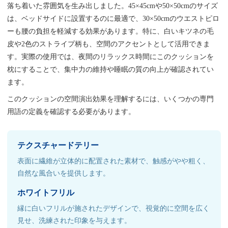
落ち着いた雰囲気を生み出しました。45×45cmや50×50cmのサイズ
は、ベッドサイドに設置するのに最適で、30×50cmのウエストピロ
ーも腰の負担を軽減する効果があります。特に、白いキツネの毛
皮や2色のストライプ柄も、空間のアクセントとして活用できま
す。実際の使用では、夜間のリラックス時間にこのクッションを
枕にすることで、集中力の維持や睡眠の質の向上が確認されてい
ます。
このクッションの空間演出効果を理解するには、いくつかの専門
用語の定義を確認する必要があります。
テクスチャードテリー
表面に繊維が立体的に配置された素材で、触感がやや粗く、
自然な風合いを提供します。
ホワイトフリル
縁に白いフリルが施されたデザインで、視覚的に空間を広く
見せ、洗練された印象を与えます。