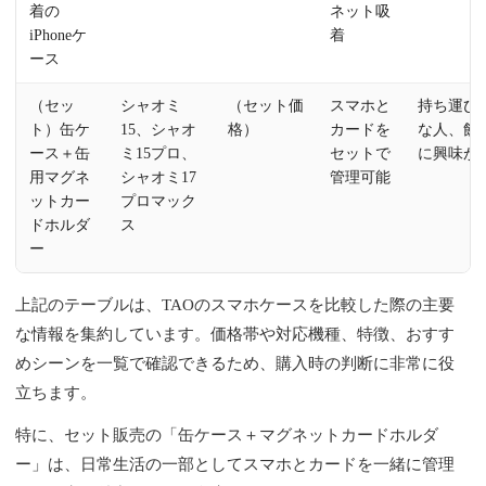
着の
ネット吸
iPhoneケ
着
ース
（セッ
シャオミ
（セット価
スマホと
持ち運び
ト）缶ケ
15、シャオ
格）
カードを
な人、飲
ース＋缶
ミ15プロ、
セットで
に興味が
用マグネ
シャオミ17
管理可能
ットカー
プロマック
ドホルダ
ス
ー
上記のテーブルは、TAOのスマホケースを比較した際の主要
な情報を集約しています。価格帯や対応機種、特徴、おすす
めシーンを一覧で確認できるため、購入時の判断に非常に役
立ちます。
特に、セット販売の「缶ケース＋マグネットカードホルダ
ー」は、日常生活の一部としてスマホとカードを一緒に管理