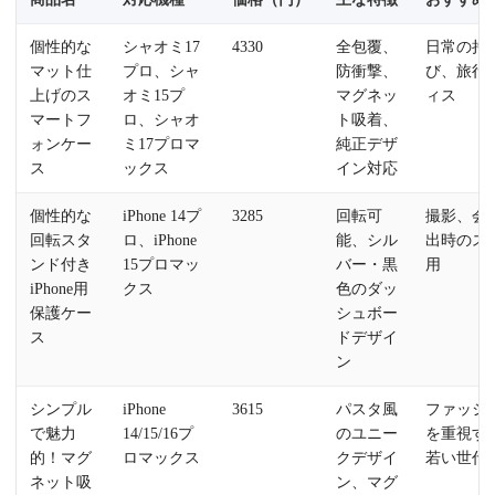
個性的な
シャオミ17
4330
全包覆、
日常の持
マット仕
プロ、シャ
防衝撃、
び、旅行
上げのス
オミ15プ
マグネッ
ィス
マートフ
ロ、シャオ
ト吸着、
ォンケー
ミ17プロマ
純正デザ
ス
ックス
イン対応
個性的な
iPhone 14プ
3285
回転可
撮影、会
回転スタ
ロ、iPhone
能、シル
出時のス
ンド付き
15プロマッ
バー・黒
用
iPhone用
クス
色のダッ
保護ケー
シュボー
ス
ドデザイ
ン
シンプル
iPhone
3615
パスタ風
ファッシ
で魅力
14/15/16プ
のユニー
を重視す
的！マグ
ロマックス
クデザイ
若い世代
ネット吸
ン、マグ