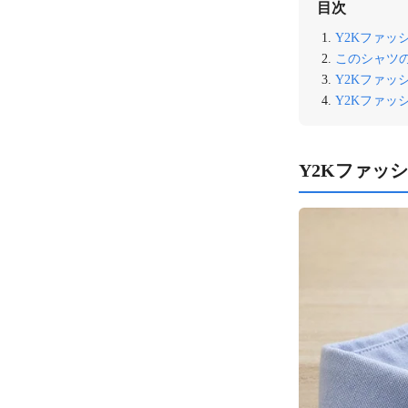
目次
Y2Kファ
このシャツ
Y2Kファッ
Y2Kファ
Y2Kファッ