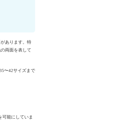
要があります。特
地の両面を表して
5〜42サイズまで
トを可能にしていま