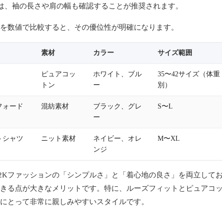
は、袖の長さや肩の幅も確認することが推奨されます。
を数値で比較すると、その優位性が明確になります。
素材
カラー
サイズ範囲
ピュアコッ
ホワイト、ブル
35〜42サイズ（体重
トン
ー
別）
フォード
混紡素材
ブラック、グレ
S〜L
ー
トシャツ
ニット素材
ネイビー、オレ
M〜XL
ンジ
2Kファッションの「シンプルさ」と「着心地の良さ」を両立して
きる点が大きなメリットです。特に、ルーズフィットとピュアコ
にとって非常に親しみやすいスタイルです。