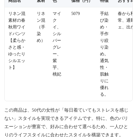
商品名
素材
色
価格（円）
特徴
おすすめ
リネン混
リネ
マイ
5079
手結
春から秋
素材の春
ン混
ク
び染
常、通勤
秋用ワイ
（手
イ、
め・
ェ、出か
ドパンツ
染
シル
手作
【柔らか
め）
バー
り絞
さと感・
グレ
り染
ゆったり
ー、
め。
シルエッ
紫
通気
ト】
芋、
性・
桃妃
肌触
りに
優れ
る。
この商品は、50代の女性が「毎日着ていてもストレスを感じ
ない」スタイルを実現できるアイテムです。特に、色のバリ
エーションが豊富で、好みに合わせて選べるため、一人ひと
りのライフスタイルに合わせたスタイルを構築できます。