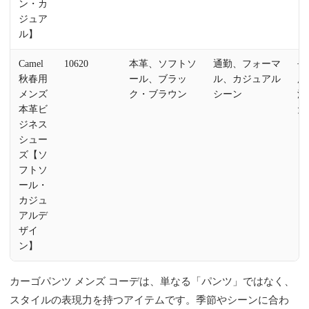
ン・カ
ジュア
ル】
Camel
10620
本革、ソフトソ
通勤、フォーマ
長
秋春用
ール、ブラッ
ル、カジュアル
用
メンズ
ク・ブラウン
シーン
洗
本革ビ
た
ジネス
シュー
ズ【ソ
フトソ
ール・
カジュ
アルデ
ザイ
ン】
カーゴパンツ メンズ コーデは、単なる「パンツ」ではなく、
スタイルの表現力を持つアイテムです。季節やシーンに合わ