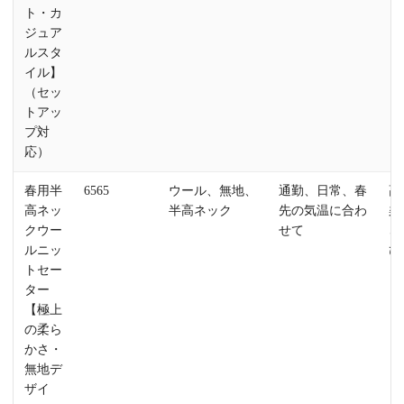
ト・カ
ジュア
ルスタ
イル】
（セッ
トアッ
プ対
応）
春用半
6565
ウール、無地、
通勤、日常、春
高
高ネッ
半高ネック
先の気温に合わ
柔
クウー
せて
さ
ルニッ
び
トセー
ター
【極上
の柔ら
かさ・
無地デ
ザイ