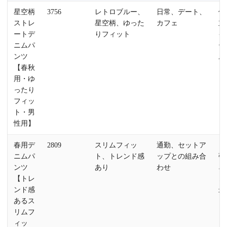
星空柄
3756
レトロブルー、
日常、デート、
個
ストレ
星空柄、ゆった
カフェ
立
ートデ
りフィット
イ
ニムパ
ー
ンツ
ル
【春秋
用・ゆ
ったり
フィッ
ト・男
性用】
春用デ
2809
スリムフィッ
通勤、セットア
コ
ニムパ
ト、トレンド感
ップとの組み合
強
ンツ
あり
わせ
ネ
【トレ
ュ
ンド感
最
あるス
リムフ
ィッ