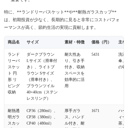
特に、**ランドリーバスケット**や**耐熱ガラスカップ**
は、初期投資が少なく、長期的に見ると非常にコストパフォ
ーマンスが高く、節約生活の実現に貢献します。
商品名
サイズ
素材・特徴
価格（円）
主な
ランド
ダークブラウン
耐久性あ
5431
洗濯
リーバ
Lサイズ（滑車付
り、引き手
傘、
スケッ
き）、ライトブ
付き、収納
の収
ト 円
ラウン Sサイズ
スペースを
形 リ
（滑車付き）、
効率的に活
ビング
ブラウンツイル
用
収納
40×40cm（ステン
レスリング）
耐熱透
CP36（280ml）、
厚手ガラ
1671
ハー
明ガラ
CP38（380ml）、
ス、ハンド
ィー
スカッ
CP40（480ml）
ル付き、耐
茶、