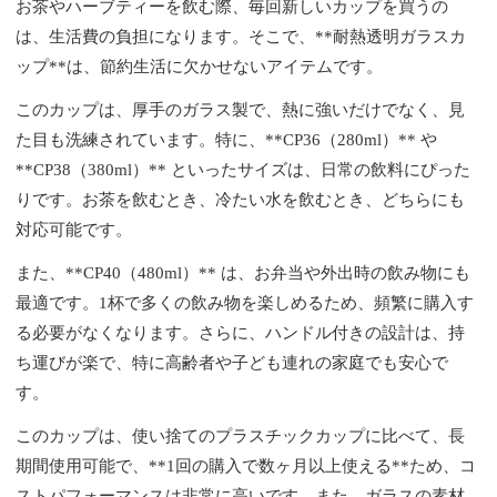
お茶やハーブティーを飲む際、毎回新しいカップを買うの
は、生活費の負担になります。そこで、**耐熱透明ガラスカ
ップ**は、節約生活に欠かせないアイテムです。
このカップは、厚手のガラス製で、熱に強いだけでなく、見
た目も洗練されています。特に、**CP36（280ml）** や
**CP38（380ml）** といったサイズは、日常の飲料にぴった
りです。お茶を飲むとき、冷たい水を飲むとき、どちらにも
対応可能です。
また、**CP40（480ml）** は、お弁当や外出時の飲み物にも
最適です。1杯で多くの飲み物を楽しめるため、頻繁に購入す
る必要がなくなります。さらに、ハンドル付きの設計は、持
ち運びが楽で、特に高齢者や子ども連れの家庭でも安心で
す。
このカップは、使い捨てのプラスチックカップに比べて、長
期間使用可能で、**1回の購入で数ヶ月以上使える**ため、コ
ストパフォーマンスは非常に高いです。また、ガラスの素材