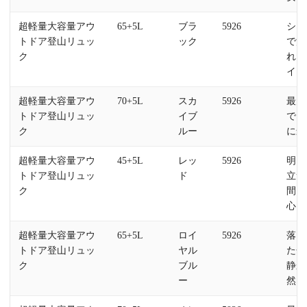
超軽量大容量アウ
65+5L
ブラ
5926
シン
トドア登山リュッ
ック
で洗
ク
れた
イン
超軽量大容量アウ
70+5L
スカ
5926
最大
トドア登山リュッ
イブ
で、
ク
ルー
に最
超軽量大容量アウ
45+5L
レッ
5926
明る
トドア登山リュッ
ド
立つ
ク
間に
心
超軽量大容量アウ
65+5L
ロイ
5926
落ち
トドア登山リュッ
ヤル
た色
ク
ブル
静か
ー
然に