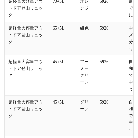
超軽量大容量アウ
70+5L
オレ
5926
最大
トドア登山リュッ
ンジ
で、
ク
に最
超軽量大容量アウ
65+5L
紺色
5926
中間
トドア登山リュッ
ズで
ク
分に
うど
超軽量大容量アウ
45+5L
アー
5926
自然
トドア登山リュッ
ミー
和す
ク
グリ
で、
ーン
中に
った
超軽量大容量アウ
45+5L
グリ
5926
自然
トドア登山リュッ
ーン
和す
ク
で、
中に
った