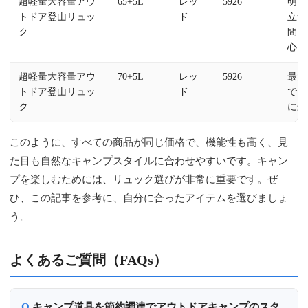
超軽量大容量アウ
65+5L
レッ
5926
明る
トドア登山リュッ
ド
立つ
ク
間に
心
超軽量大容量アウ
70+5L
レッ
5926
最大
トドア登山リュッ
ド
で、
ク
に最
このように、すべての商品が同じ価格で、機能性も高く、見
た目も自然なキャンプスタイルに合わせやすいです。キャン
プを楽しむためには、リュック選びが非常に重要です。ぜ
ひ、この記事を参考に、自分に合ったアイテムを選びましょ
う。
よくあるご質問（FAQs）
キャンプ道具を節約調達でアウトドアキャンプのスタ