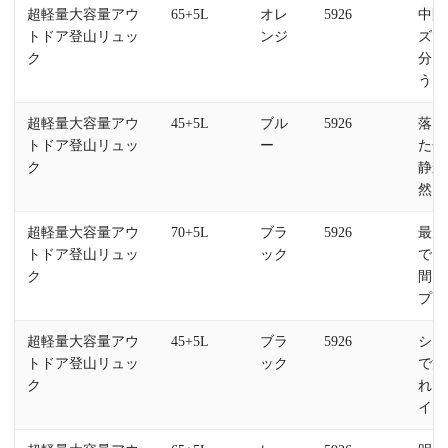
超軽量大容量アウ
65+5L
オレ
5926
中間
トドア登山リュッ
ンジ
ズで
ク
分に
うど
超軽量大容量アウ
45+5L
ブル
5926
落ち
トドア登山リュッ
ー
た色
ク
静か
然に
超軽量大容量アウ
70+5L
ブラ
5926
最大
トドア登山リュッ
ック
で、
ク
間キ
プに
超軽量大容量アウ
45+5L
ブラ
5926
シン
トドア登山リュッ
ック
で洗
ク
れた
イン