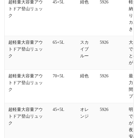
超軽量大容量アウ
45+5L
紺色
5926
軽量
トドア登山リュッ
納力
ク
り、
カバ
き
超軽量大容量アウ
65+5L
スカ
5926
大容
トドア登山リュッ
イブ
で、
ク
ルー
との
が良
超軽量大容量アウ
70+5L
紺色
5926
最大
トドア登山リュッ
力、
ク
間キ
プに
超軽量大容量アウ
45+5L
オレ
5926
明る
トドア登山リュッ
ンジ
で視
ク
が高
夜間
安心