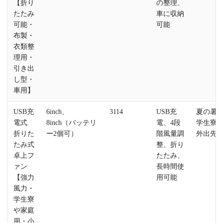
【折り
の整理、
たたみ
車に収納
可能・
可能
布製・
衣類整
理用・
引き出
し型・
車用】
USB充
6inch、
3114
USB充
夏の暑
電式
8inch（バッテリ
電、4段
学生寮
折りた
ー2個可）
階風量調
外出先
たみ式
整、折り
卓上フ
たたみ、
ァン
長時間使
【強力
用可能
風力・
学生寮
や家庭
用・小