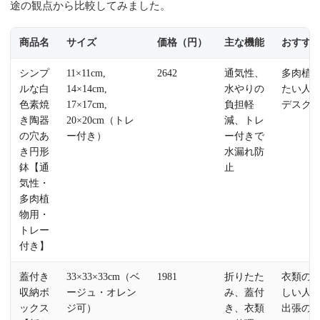
途の観点から比較してみました。
商品名
サイズ
価格（円）
主な機能
おすす
シンプ
11×11cm,
2642
通気性、
多肉植
ルな白
14×14cm,
水やりの
たい人
色素焼
17×17cm,
負担軽
デスク
き陶器
20×20cm（トレ
減、トレ
の穴あ
ー付き）
ー付きで
き円形
水漏れ防
鉢【通
止
気性・
多肉植
物用・
トレー
付き】
蓋付き
33×33×33cm（ベ
1981
折りたた
衣類の
収納ボ
ージュ・オレン
み、蓋付
しい人
ックス
ジ可）
き、衣類
出張の