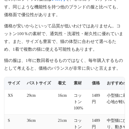
す。同じような機能性を持つ他のブランドの服と比べても、
価格面で優位性があります。
価格が安いからといって品質が低いわけではありません。コ
ットン100％の素材で、通気性・洗濯性・耐久性に優れていま
す。また、サイズも豊富で、猫の体型に合わせて選べるた
め、1着で複数の猫に使える可能性もあります。
猫の服は、1年に数回着せるものではなく、毎年購入するもの
として考えると、価格のバランスが非常に良いと言えます。
サイズ
バストサイズ
着丈
素材
価格
おすすめポ
XS
29cm
16cm
コッ
1489
小型猫に最
トン
円
心地が軽い
100%
S
36cm
21cm
コッ
1489
中型猫にぴ
トン
円
り、動きや