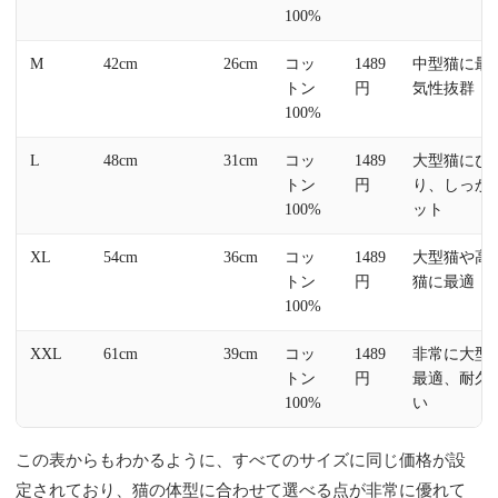
100%
M
42cm
26cm
コッ
1489
中型猫に最
トン
円
気性抜群
100%
L
48cm
31cm
コッ
1489
大型猫にぴ
トン
円
り、しっか
100%
ット
XL
54cm
36cm
コッ
1489
大型猫や高
トン
円
猫に最適
100%
XXL
61cm
39cm
コッ
1489
非常に大型
トン
円
最適、耐久
100%
い
この表からもわかるように、すべてのサイズに同じ価格が設
定されており、猫の体型に合わせて選べる点が非常に優れて