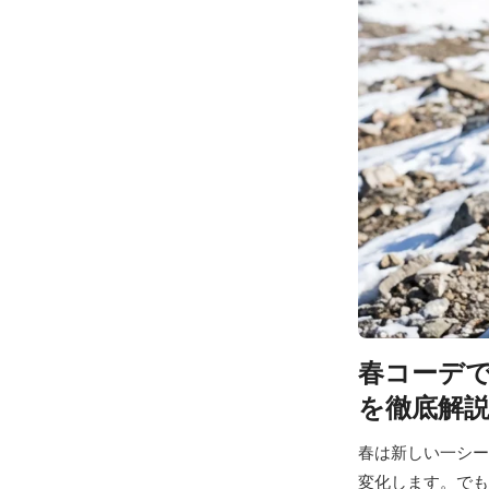
春コーデ
を徹底解
春は新しい一シー
変化します。でも