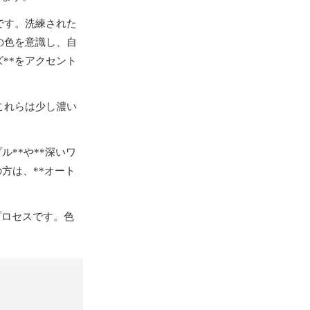
適です。洗練された
地の色を意識し、自
ズ**をアクセント
。これらは少し濃い
**や**深いワ
方は、**オート
プロセスです。色