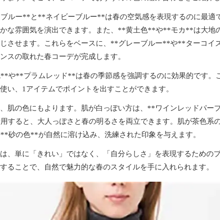
ーブルー**と**ネイビーブルー**は春の空気感を表現するのに最
かな雰囲気を演出できます。また、**黄土色**や**モカ**は大
じさせます。これらをベースに、**グレーブルー**や**ターコイ
ンスの取れた春コーデが完成します。
色**や**プラムレッド**は春の季節感を強調するのに効果的です
使い、1アイテムでポイントを出すことができます。
、肌の色にもよります。肌が白っぽい方は、**ワインレッドパープル
活用すると、大人っぽさと春の明るさを両立できます。肌が茶色系の
や**砂の色**が自然に溶け込み、洗練された印象を与えます。
は、単に「きれい」ではなく、「自分らしさ」を表現するための
することで、自然で魅力的な春のスタイルを手に入れられます。