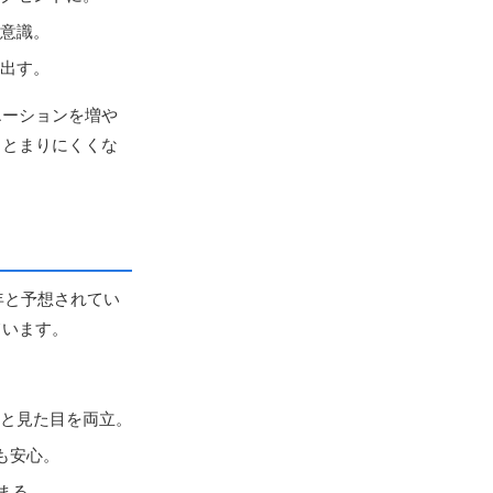
意識。
出す。
エーションを増や
まとまりにくくな
年と予想されてい
ています。
と見た目を両立。
も安心。
まる。