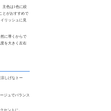
。主色は1色に絞
ことがおすすめで
タイリッシュに見
自然に導くからで
成度を大きく左右
は涼しげなトー
ージュでバランス
クセントに。