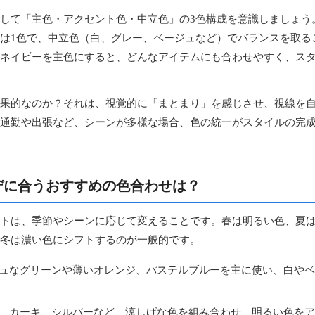
して「主色・アクセント色・中立色」の3色構成を意識しましょう
は1色で、中立色（白、グレー、ベージュなど）でバランスを取る
ネイビーを主色にすると、どんなアイテムにも合わせやすく、ス
果的なのか？それは、視覚的に「まとまり」を感じさせ、視線を
通勤や出張など、シーンが多様な場合、色の統一がスタイルの完
デに合うおすすめの色合わせは？
トは、季節やシーンに応じて変えることです。春は明るい色、夏
冬は濃い色にシフトするのが一般的です。
ュなグリーンや薄いオレンジ、パステルブルーを主に使い、白やベ
、カーキ、シルバーなど、涼しげな色を組み合わせ、明るい色をア