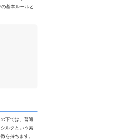
デの基本ルールと
しの下では、普通
スシルクという素
特徴を持ちます。