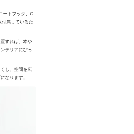
コートフック、C
枚付属しているた
設置すれば、本や
インテリアにぴっ
るくし、空間を広
ズになります。