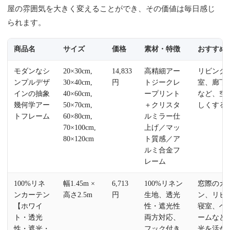
屋の雰囲気を大きく変えることができ、その価値は毎日感じ
られます。
商品名
サイズ
価格
素材・特徴
おすすめ
モダンなシ
20×30cm,
14,833
高精細アー
リビング
ンプルデザ
30×40cm,
円
トジークレ
室、廊下
インの抽象
40×60cm,
ープリント
など、空
幾何学アー
50×70cm,
＋クリスタ
しくする
トフレーム
60×80cm,
ルミラー仕
70×100cm,
上げ／マッ
80×120cm
ト質感／ア
ルミ合金フ
レーム
100%リネ
幅1.45m ×
6,713
100%リネン
窓際のカ
ンカーテン
高さ2.5m
円
生地、透光
ン、リビ
【ホワイ
性・遮光性
寝室、ベ
ト・透光
両方対応、
ームなど
性・遮光・
フック付き
光を活か