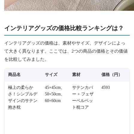
インテリアグッズの価格比較ランキングは？
インテリアグッズの価格は、素材やサイズ、デザインによっ
て大きく異なります。ここでは、2つの商品の価格とその価値
を比較してみました。
商品名
サイズ
素材
価格（円）
特
極上の柔らか
45×45cm、
サテンカバ
4593
北
さ！シンプルデ
50×50cm、
ー + フェザ
に
ザインのサテン
60×60cm
ーベルベッ
わ
抱き枕
ト枕コア
色
い
っ
と
感