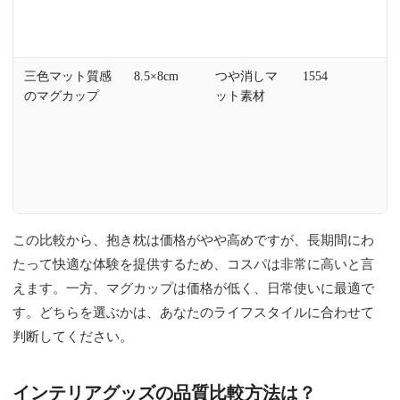
洗
能
三色マット質感
8.5×8cm
つや消しマ
1554
電
のマグカップ
ット素材
ン
応
展
持
び
利
この比較から、抱き枕は価格がやや高めですが、長期間にわ
たって快適な体験を提供するため、コスパは非常に高いと言
えます。一方、マグカップは価格が低く、日常使いに最適で
す。どちらを選ぶかは、あなたのライフスタイルに合わせて
判断してください。
インテリアグッズの品質比較方法は？