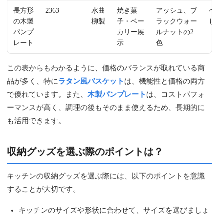
長方形
2363
水曲
焼き菓
アッシュ、ブ
ベ
の木製
柳製
子・ベー
ラックウォー
し
パンプ
カリー展
ルナットの2
レート
示
色
この表からもわかるように、価格のバランスが取れている商
品が多く、特に
ラタン風バスケット
は、機能性と価格の両方
で優れています。また、
木製パンプレート
は、コストパフォ
ーマンスが高く、調理の後もそのまま使えるため、長期的に
も活用できます。
収納グッズを選ぶ際のポイントは？
キッチンの収納グッズを選ぶ際には、以下のポイントを意識
することが大切です。
キッチンのサイズや形状に合わせて、サイズを選びましょ