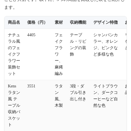
ます。
商品名
価格（円）
素材
収納機能
デザイン特徴
お
ナチュ
4405
フェ
テーブ
シャンパンカ
リ
ラル風
イク
ル・リビ
ラー、オレン
を
のフェ
フラ
ングの装
ジ、ピンクな
き
イクフ
ワ
飾
ど多様な色
ラワー
ー、
装飾セ
麻縄
ット
編み
Kens
3551
ラタ
3段・ダ
ライトブラウ
お
ラタン
ン
ブル引き
ン、ダークコ
品
風 テ
風、
出し付き
ーヒーなど自
ーブル
木製
然な色
収納バ
スケッ
ト