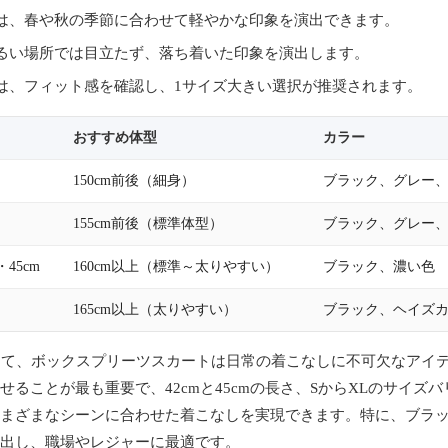
は、春や秋の季節に合わせて軽やかな印象を演出できます。
るい場所では目立たず、落ち着いた印象を演出します。
は、フィット感を確認し、1サイズ大きい選択が推奨されます。
おすすめ体型
カラー
150cm前後（細身）
ブラック、グレー
155cm前後（標準体型）
ブラック、グレー
・45cm
160cm以上（標準～太りやすい）
ブラック、濃い色
165cm以上（太りやすい）
ブラック、ヘイズ
って、ボックスプリーツスカートは日常の着こなしに不可欠なアイ
せることが最も重要で、42cmと45cmの長さ、SからXLのサイズ
まざまなシーンに合わせた着こなしを実現できます。特に、ブラ
出し、職場やレジャーに最適です。