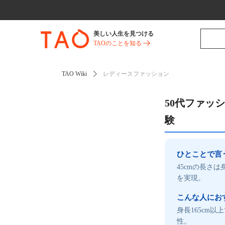
美しい人生を見つける
TAOのことを知る
TAO Wiki
レディースファッション
50代ファッ
験
ひとことで言
45cmの長さ
を実現。
こんな人にお
身長165cm
性。