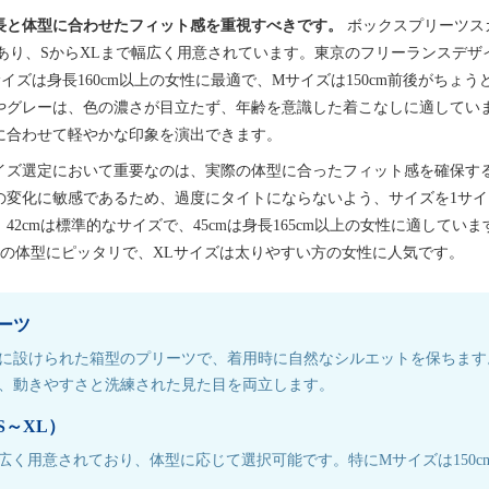
長と体型に合わせたフィット感を重視すべきです。
ボックスプリーツスカ
があり、SからXLまで幅広く用意されています。東京のフリーランスデ
イズは身長160cm以上の女性に最適で、Mサイズは150cm前後がちょ
やグレーは、色の濃さが目立たず、年齢を意識した着こなしに適してい
に合わせて軽やかな印象を演出できます。
イズ選定において重要なのは、実際の体型に合ったフィット感を確保す
型の変化に敏感であるため、過度にタイトにならないよう、サイズを1サ
42cmは標準的なサイズで、45cmは身長165cm以上の女性に適してい
身の体型にピッタリで、XLサイズは太りやすい方の女性に人気です。
ーツ
に設けられた箱型のプリーツで、着用時に自然なシルエットを保ちます
、動きやすさと洗練された見た目を両立します。
S～XL）
幅広く用意されており、体型に応じて選択可能です。特にMサイズは150c