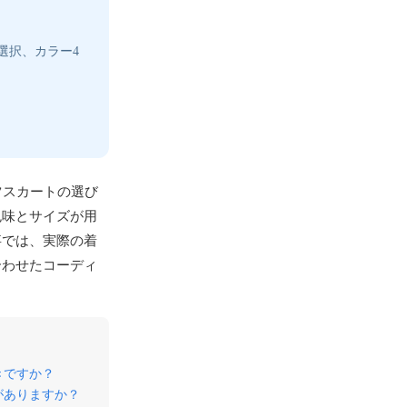
い選択、カラー4
ツスカートの選び
色味とサイズが用
事では、実際の着
合わせたコーディ
きですか？
がありますか？