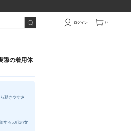
0
ログイン
実際の着用体
がら動きやすさ
整する50代の女