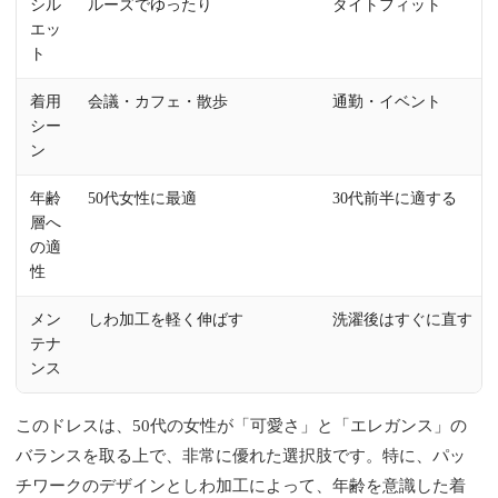
シル
ルーズでゆったり
タイトフィット
エッ
ト
着用
会議・カフェ・散歩
通勤・イベント
シー
ン
年齢
50代女性に最適
30代前半に適する
層へ
の適
性
メン
しわ加工を軽く伸ばす
洗濯後はすぐに直す
テナ
ンス
このドレスは、50代の女性が「可愛さ」と「エレガンス」の
バランスを取る上で、非常に優れた選択肢です。特に、パッ
チワークのデザインとしわ加工によって、年齢を意識した着