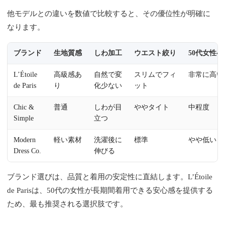
他モデルとの違いを数値で比較すると、その優位性が明確に
なります。
ブランド
生地質感
しわ加工
ウエスト絞り
50代女性
L’Étoile
高級感あ
自然で変
スリムでフィ
非常に高い
de Paris
り
化少ない
ット
Chic &
普通
しわが目
ややタイト
中程度
Simple
立つ
Modern
軽い素材
洗濯後に
標準
やや低い
Dress Co.
伸びる
ブランド選びは、品質と着用の安定性に直結します。L’Étoile
de Parisは、50代の女性が長期間着用できる安心感を提供する
ため、最も推奨される選択肢です。