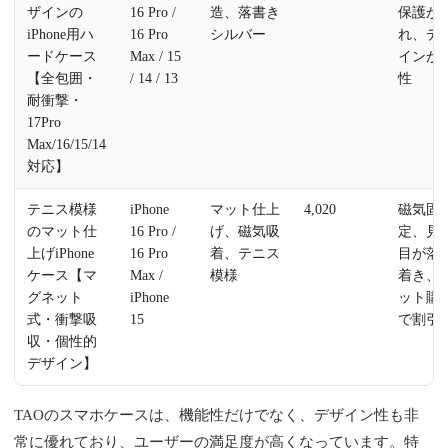
ザインの
16 Pro /
造、落書き
保護が
iPhone用ハ
16 Pro
シルバー
れ、デ
ードケース
Max / 15
インが
【全包囲・
/ 14 / 13
性
耐衝撃・
17Pro
Max/16/15/14
対応】
テニス模様
iPhone
マット仕上
4,020
磁気固
のマット仕
16 Pro /
げ、磁気吸
定、見
上げiPhone
16 Pro
着、テニス
目が落
ケース【マ
Max /
模様
着き、
グネット
iPhone
ット購
式・衝撃吸
15
で割引
収・個性的
デザイン】
TAOのスマホケースは、機能性だけでなく、デザイン性も非
常に優れており、ユーザーの満足度が高くなっています。特