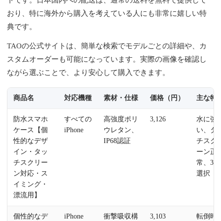
おり、特に海外から購入を考えている人にも非常に嬉しい特
典です。
TAOの公式サイトは、簡単な検索でモデルごとの詳細や、カ
スタムオーダーも可能になっています。実際の画像を確認し
ながら選ぶことで、より安心して購入できます。
商品名
対応機種
素材・仕様
価格（円）
主な特
防水スマホ
すべての
高強度ポリ
3,126
水に強
ケース【個
iPhone
ウレタン、
い、タ
性的なデザ
IP68認証
チスク
イン・タッ
ーン正
チスクリー
常、3色
ン対応・ス
選択
イミング・
漂流用】
個性的なデ
iPhone
衝撃吸収構
3,103
転倒時