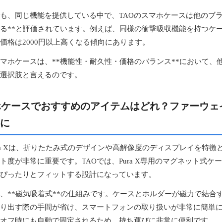
も、同じ機能を提供している中で、TAOのスマホケースは他のブラ
る**と評価されています。例えば、同様の衝撃吸収機能を持つケ
価格は2000円以上高くなる傾向にあります。
スマホケースは、**機能性・耐久性・価格のバランス**において、
選択肢と言えるのです。
ホケースでおすすめのアイテムはどれ？ファーウェイP
に
ura Xは、折りたたみ式のデザインや高解像度のディスプレイを特徴
ト度が非常に重要です。TAOでは、Pura X専用のマグネット式ケ
ぴったりとフィットする設計になっています。
、**磁気吸着式**の仕組みです。ケースとホルダーが磁力で結合
り出す際の手間が省け、スマートフォンの取り扱いが非常に簡単
オフ時にも自動で固定されるため、持ち運びに非常に便利です。