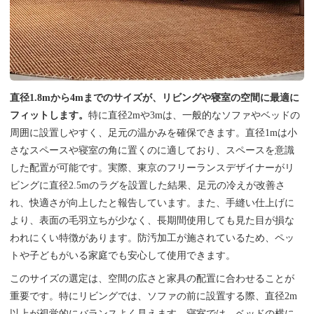
直径1.8mから4mまでのサイズが、リビングや寝室の空間に最適に
フィットします。
特に直径2mや3mは、一般的なソファやベッドの
周囲に設置しやすく、足元の温かみを確保できます。直径1mは小
さなスペースや寝室の角に置くのに適しており、スペースを意識
した配置が可能です。実際、東京のフリーランスデザイナーがリ
ビングに直径2.5mのラグを設置した結果、足元の冷えが改善さ
れ、快適さが向上したと報告しています。また、手縫い仕上げに
より、表面の毛羽立ちが少なく、長期間使用しても見た目が損な
われにくい特徴があります。防汚加工が施されているため、ペッ
トや子どもがいる家庭でも安心して使用できます。
このサイズの選定は、空間の広さと家具の配置に合わせることが
重要です。特にリビングでは、ソファの前に設置する際、直径2m
以上が視覚的にバランスよく見えます。寝室では、ベッドの横に