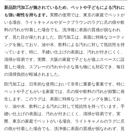
新品防汚加工が施されているため、ペットや子どもによる汚れに
も強い耐性を持ちます。
実際の使用では、東京の家庭でペットが
いる場合、ライトキャメルやダークブラウンのラグに爪の痕や飲
料の汚れが付着した場合でも、洗浄後に表面の質感が損なわれ
ず、見た目が保たれました。防汚加工は、表面に特殊なコーティ
ングを施しており、油や水、飲料による汚れに対して抵抗性を持
っています。特に、手縫い仕上げの表面は、汚れが付きにくく、
清掃が容易です。実際、大阪の家庭で子どもが遊ぶスペースに設
置した場合、スプレーの汚れや小さな落ち物にも対応でき、毎日
の清掃負担が軽減されました。
防汚加工は、日常的な使用において非常に重要な要素です。特に
ペットや子どもがいる家庭では、爪の痕や飲料の汚れが頻繁に発
生します。このラグは、表面に特殊なコーティングを施してお
り、油や水、飲料による汚れに対して抵抗性を持っています。手
縫い仕上げの表面は、汚れが付きにくく、清掃が容易です。実
際、東京の家庭でペットがいる場合、ライトキャメルのラグに爪
の痕が付着した場合でも、洗浄後に表面の質感が損なわれず、見