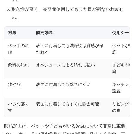
耐久性が高く、長期間使用しても見た目が損なわれませ
ん。
対象
防汚効果
使用シーン
ペットの爪
表面に付着しても洗浄後は質感が保
ペットがい
痕
たれる
庭
飲料の汚れ
水やジュースによる汚れに強い
子どもがい
庭
油や脂
表面に付着しても落ちにくい
キッチン周
設置
小さな落ち
表面に付着してもすぐに除去可能
リビングや
物
の角
防汚加工は、ペットや子どもがいる家庭において非常に重要
です。特に、爪の痕や飲料の汚れが頻繁に発生する場合、表