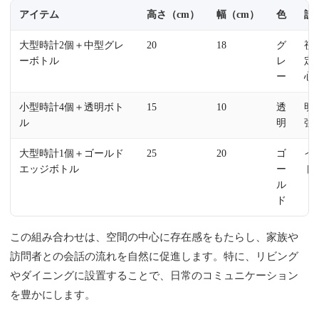
アイテム
高さ（cm）
幅（cm）
色
設
大型時計2個＋中型グレ
20
18
グ
視
ーボトル
レ
定
ー
心
小型時計4個＋透明ボト
15
10
透
明
ル
明
強
大型時計1個＋ゴールド
25
20
ゴ
イ
エッジボトル
ー
ト
ル
ド
この組み合わせは、空間の中心に存在感をもたらし、家族や
訪問者との会話の流れを自然に促進します。特に、リビング
やダイニングに設置することで、日常のコミュニケーション
を豊かにします。