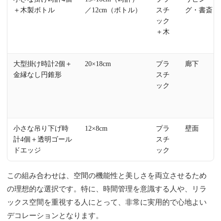
＋木製ボトル
／12cm（ボトル）
スチ
グ・書斎
ック
＋木
大型掛け時計2個＋
20×18cm
プラ
廊下
金縁なし円錐形
スチ
ック
小さな吊り下げ時
12×8cm
プラ
壁面
計4個＋透明ゴール
スチ
ドエッジ
ック
この組み合わせは、空間の機能性と美しさを両立させるため
の理想的な選択です。特に、時間管理を意識する人や、リラ
ックス空間を重視する人にとって、非常に実用的で心地よい
デコレーションとなります。