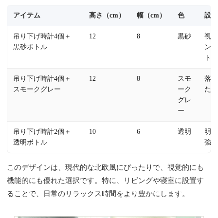
アイテム
高さ（cm）
幅（cm）
色
設
吊り下げ時計4個＋
12
8
黒砂
視
黒砂ボトル
ン
ト
吊り下げ時計4個＋
12
8
スモ
落
スモークグレー
ーク
た
グレ
ー
吊り下げ時計2個＋
10
6
透明
明
透明ボトル
強
このデザインは、現代的な北欧風にぴったりで、視覚的にも
機能的にも優れた選択です。特に、リビングや寝室に設置す
ることで、日常のリラックス時間をより豊かにします。