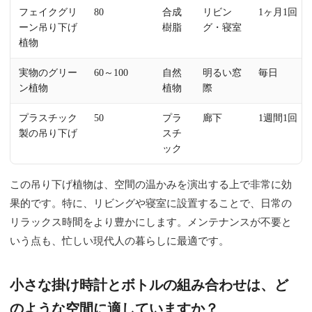
フェイクグリ
80
合成
リビン
1ヶ月1回
ーン吊り下げ
樹脂
グ・寝室
植物
実物のグリー
60～100
自然
明るい窓
毎日
ン植物
植物
際
プラスチック
50
プラ
廊下
1週間1回
製の吊り下げ
スチ
ック
この吊り下げ植物は、空間の温かみを演出する上で非常に効
果的です。特に、リビングや寝室に設置することで、日常の
リラックス時間をより豊かにします。メンテナンスが不要と
いう点も、忙しい現代人の暮らしに最適です。
小さな掛け時計とボトルの組み合わせは、ど
のような空間に適していますか？